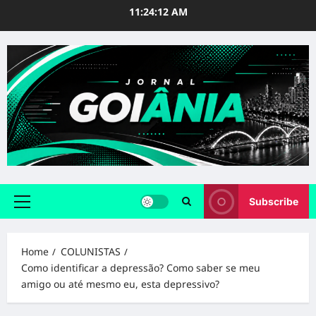
Skip
11:24:13 AM
to
content
Subscribe
Primary
Menu
Home
COLUNISTAS
Como identificar a depressão? Como saber se meu
amigo ou até mesmo eu, esta depressivo?