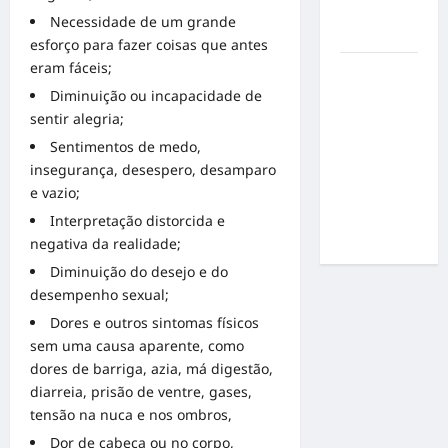
por
Necessidade de um grande
resultados
esforço para fazer coisas que antes
eram fáceis;
Gracyanne
Diminuição ou incapacidade de
Barbosa
sentir alegria;
muda
rumo
Sentimentos de medo,
estético e
insegurança, desespero, desamparo
aposta em
e vazio;
visual mais
Interpretação distorcida e
natural
negativa da realidade;
Diminuição do desejo e do
desempenho sexual;
Dores e outros sintomas físicos
sem uma causa aparente, como
dores de barriga, azia, má digestão,
diarreia, prisão de ventre, gases,
tensão na nuca e nos ombros,
Dor de cabeça ou no corpo,