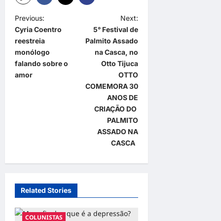
P
Previous:
Next:
Cyria Coentro
5° Festival de
o
reestreia
Palmito Assado
s
monólogo
na Casca, no
t
falando sobre o
Otto Tijuca
amor
OTTO
n
COMEMORA 30
a
ANOS DE
CRIAÇÃO DO
v
PALMITO
i
ASSADO NA
g
CASCA
a
t
i
Related Stories
o
n
COLUNISTAS