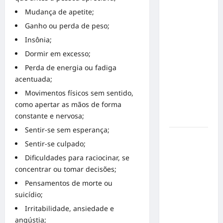
o 1º lugar
Mudança de apetite;
no
Ganho ou perda de peso;
Concurso
de Poesia
Insônia;
Falada
Dormir em excesso;
durante o
Perda de energia ou fadiga
7º
acentuada;
Encontro
Movimentos físicos sem sentido,
Nacional
como apertar as mãos de forma
de
constante e nervosa;
Escritores
Sentir-se sem esperança;
Dorival
Sentir-se culpado;
Júnior
Dificuldades para raciocinar, se
volta ao
concentrar ou tomar decisões;
radar do
Pensamentos de morte ou
São Paulo
suicídio;
em meio à
crise e
Irritabilidade, ansiedade e
pressão
angústia;