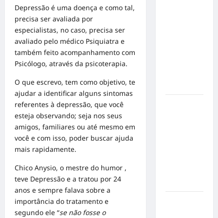
Depressão é uma doença e como tal,
Militão
precisa ser avaliada por
emociona
especialistas, no caso, precisa ser
ao
avaliado pelo médico Psiquiatra e
compartilhar
também feito acompanhamento com
momentos
Psicólogo, através da psicoterapia.
especiais
com a filha
O que escrevo, tem como objetivo, te
Cecília
ajudar a identificar alguns sintomas
referentes à depressão, que você
Hilber Dias
esteja observando; seja nos seus
inaugura a
amigos, familiares ou até mesmo em
Bravus
você e com isso, poder buscar ajuda
Barbearia e
mais rapidamente.
transforma
sonho em
Chico Anysio, o mestre do humor ,
realidade
teve Depressão e a tratou por 24
em Goiânia
anos e sempre falava sobre a
importância do tratamento e
Adoção
segundo ele “
se não fosse o
responsável