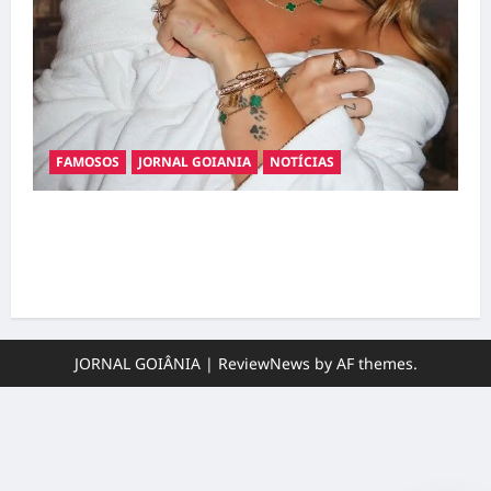
FAMOSOS
JORNAL GOIANIA
NOTÍCIAS
Ministério Público pede R$ 120 milhões de
Virgínia Fonseca e Blaze por suposta
divulgação abusiva de apostas
JORNAL GOIÂNIA
|
ReviewNews
by AF themes.