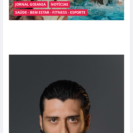
JORNAL GOIANIA
NOTÍCIAS
SAÚDE - BEM ESTAR - FITNESS - ESPORTE
Entre o futebol e a paternidade: Éder Militão
emociona ao compartilhar momentos
especiais com a filha Cecília