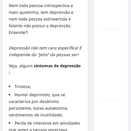
mensagem
Nem toda pessoa introspectiva e
sobre
mais quietinha, tem depressão e
prevenção
nem toda pessoa extrovertida e
e cuidados
falante não possui a depressão.
Entende?!
Resenha
do Brunão
Depressão não tem cara específica! E
chega à
independe do “jeito” da pessoa ser!
sua
segunda
Veja, alguns
sintomas de depressão
edição e
:
promete
movimentar
Tristeza;
a noite
Humor deprimido, que se
goianiense
caracteriza por desânimo
Poeta
persistente, baixa autoestima,
Marcelo
sentimentos de inutilidade;
Girard
Perda de interesse em atividades
conquista
que antes a pessoa apreciava;