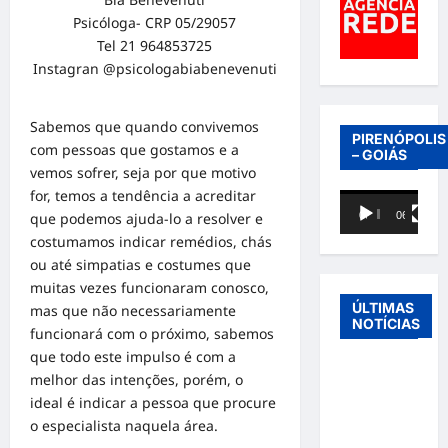
Psicóloga- CRP 05/29057
Tel 21 964853725
Instagran @psicologabiabenevenuti
Sabemos que quando convivemos
PIRENÓPOLIS
com pessoas que gostamos e a
– GOIÁS
vemos sofrer, seja por que motivo
for, temos a tendência a acreditar
Tocador
que podemos ajuda-lo a resolver e
00:00
06:40
de
costumamos indicar remédios, chás
vídeo
ou até simpatias e costumes que
muitas vezes funcionaram conosco,
ÚLTIMAS
mas que não necessariamente
NOTÍCIAS
funcionará com o próximo, sabemos
que todo este impulso é com a
Entre o
melhor das intenções, porém, o
futebol e a
ideal é indicar a pessoa que procure
paternidade:
o especialista naquela área.
Éder