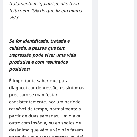
tratamento psiquiátrico, não teria
de cães e
feito nem 20% do que fiz em minha
gatos: guia
vida
”.
completo
para dar
um lar a
um pet
Se for identificada, tratada e
cuidada, a pessoa que tem
Ministério
Depressão pode viver uma vida
Público
produtiva e com resultados
pede R$
positivos!
120
milhões de
É importante saber que para
Virgínia
diagnosticar depressão, os sintomas
Fonseca e
precisam se manifestar
Blaze por
consistentemente, por um período
suposta
razoável de tempo, normalmente a
divulgação
partir de duas semanas. Um dia ou
abusiva de
outro com insônia, ou episódios de
apostas
desânimo que vêm e vão não fazem
parte de um quadro depressivo. Até