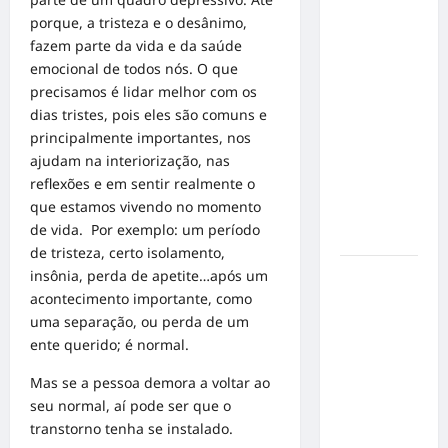
Inclusão
porque, a tristeza e o desânimo,
em Alta
fazem parte da vida e da saúde
Velocidade:
emocional de todos nós. O que
Influenciador
precisamos é lidar melhor com os
com
dias tristes, pois eles são comuns e
Síndrome
principalmente importantes, nos
de Down
ajudam na interiorização, nas
Realiza
reflexões e em sentir realmente o
Sonho nas
que estamos vivendo no momento
Pistas de
de vida. Por exemplo: um período
Goiânia
de tristeza, certo isolamento,
insônia, perda de apetite…após um
Sinal de
acontecimento importante, como
Alerta:
uma separação, ou perda de um
Carolina
ente querido; é normal.
Dieckmann
transforma
Mas se a pessoa demora a voltar ao
experiência
seu normal, aí pode ser que o
de saúde
transtorno tenha se instalado.
em