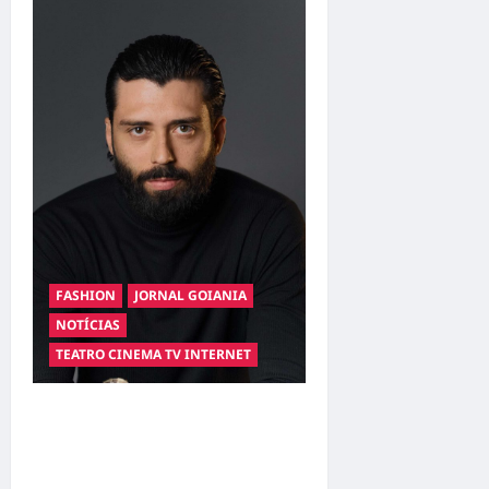
FASHION
JORNAL GOIANIA
NOTÍCIAS
TEATRO CINEMA TV INTERNET
Hilber Dias inaugura a
Bravus Barbearia e
transforma sonho em