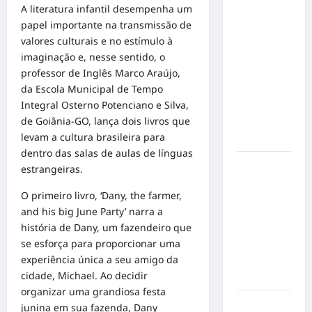
A literatura infantil desempenha um
Éder
papel importante na transmissão de
Militão
valores culturais e no estímulo à
emociona
imaginação e, nesse sentido, o
ao
professor de Inglês Marco Araújo,
compartilhar
da Escola Municipal de Tempo
momentos
Integral Osterno Potenciano e Silva,
especiais
de Goiânia-GO, lança dois livros que
com a filha
levam a cultura brasileira para
Cecília
dentro das salas de aulas de línguas
Hilber Dias
estrangeiras.
inaugura a
O primeiro livro, ‘Dany, the farmer,
Bravus
and his big June Party’ narra a
Barbearia e
história de Dany, um fazendeiro que
transforma
se esforça para proporcionar uma
sonho em
experiência única a seu amigo da
realidade
cidade, Michael. Ao decidir
em Goiânia
organizar uma grandiosa festa
Adoção
junina em sua fazenda, Dany