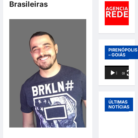
Brasileiras
PIRENÓPOLIS
– GOIÁS
Tocador
00:00
06:40
de
vídeo
ÚLTIMAS
NOTÍCIAS
Entre o
futebol e a
paternidade: