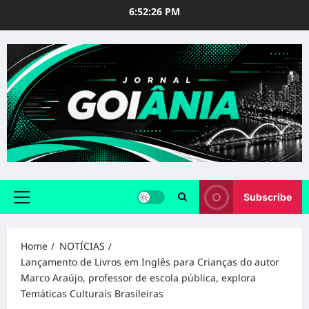
Skip
6:52:28 PM
to
content
Subscribe
Primary
Menu
Home
NOTÍCIAS
Lançamento de Livros em Inglês para Crianças do autor
Marco Araújo, professor de escola pública, explora
Temáticas Culturais Brasileiras