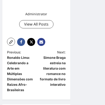
Administrator
View All Posts
P
Previous:
Next:
Ronaldo Lima:
Simone Braga
o
Celebrando a
estreia na
s
Arte em
literatura com
t
Múltiplas
romance no
Dimensões com
formato de livro
n
Raízes Afro-
interativo
a
Brasileiras
v
i