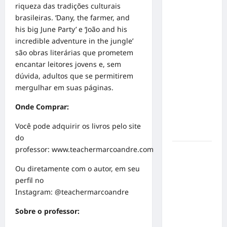
conquista
riqueza das tradições culturais
o 1º lugar
brasileiras. ‘Dany, the farmer, and
no
his big June Party’ e ‘João and his
Concurso
incredible adventure in the jungle’
de Poesia
são obras literárias que prometem
Falada
encantar leitores jovens e, sem
durante o
dúvida, adultos que se permitirem
7º
mergulhar em suas páginas.
Encontro
Onde Comprar:
Nacional
de
Você pode adquirir os livros pelo site
Escritores
do
professor:
www.teachermarcoandre.com
Dorival
Júnior
Ou diretamente com o autor, em seu
volta ao
perfil no
radar do
Instagram: @teachermarcoandre
São Paulo
em meio à
Sobre o professor:
crise e