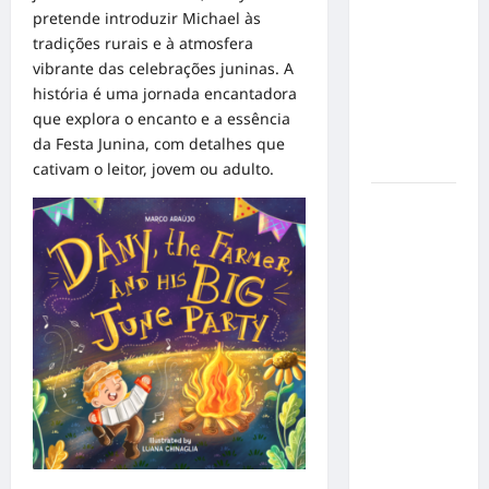
responsável
pretende introduzir Michael às
de cães e
tradições rurais e à atmosfera
gatos: guia
vibrante das celebrações juninas. A
completo
história é uma jornada encantadora
para dar
que explora o encanto e a essência
um lar a
da Festa Junina, com detalhes que
um pet
cativam o leitor, jovem ou adulto.
Ministério
Público
pede R$
120
milhões de
Virgínia
Fonseca e
Blaze por
suposta
divulgação
abusiva de
apostas