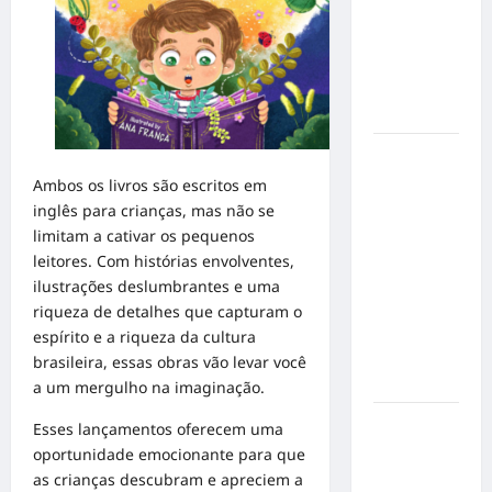
em
mensagem
sobre
prevenção
e cuidados
Resenha
do Brunão
Ambos os livros são escritos em
chega à
inglês para crianças, mas não se
sua
limitam a cativar os pequenos
segunda
leitores. Com histórias envolventes,
edição e
ilustrações deslumbrantes e uma
promete
riqueza de detalhes que capturam o
movimentar
espírito e a riqueza da cultura
a noite
brasileira, essas obras vão levar você
goianiense
a um mergulho na imaginação.
Poeta
Esses lançamentos oferecem uma
Marcelo
oportunidade emocionante para que
Girard
as crianças descubram e apreciem a