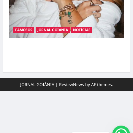
FAMOSOS
JORNAL GOIANIA
NOTÍCIAS
Ministério Público pede R$ 120 milhões de
Virgínia Fonseca e Blaze por suposta
divulgação abusiva de apostas
JORNAL GOIÂNIA
|
ReviewNews
by AF themes.