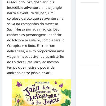
O segundo livro, ‘João and his
Inclusão
incredible adventure in the jungle’
em Alta
narra a aventura de João, um
Velocidade:
corajoso garoto que se aventura na
Influenciador
selva na companhia do travesso
com
Saci. Nessa jornada mágica, João
Síndrome
conhece os personagens lendários
de Down
do folclore brasileiro, como a Iara, o
Realiza
Curupira e o Boto. Escrito com
Sonho nas
delicadeza, o livro proporciona uma
Pistas de
viagem inesquecível pelos mistérios
Goiânia
do Folclore Brasileiro, ao mesmo
tempo que mostra o poder da
Sinal de
amizade entre João e o Saci.
Alerta:
Carolina
Dieckmann
transforma
experiência
de saúde