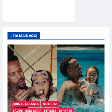
Adoção responsável de
cães e gatos: guia completo
para dar um lar a um pet
LEIA MAIS AQUI
JORNAL GOIANIA
NOTÍCIAS
SAÚDE - BEM ESTAR - FITNESS - ESPORTE