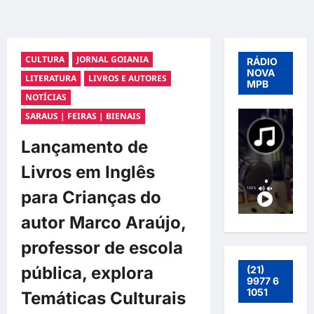
CULTURA
JORNAL GOIANIA
RÁDIO
NOVA
LITERATURA
LIVROS E AUTORES
MPB
NOTÍCIAS
SARAUS | FEIRAS | BIENAIS
Lançamento de
Livros em Inglês
para Crianças do
autor Marco Araújo,
professor de escola
pública, explora
(21)
9977 6
1051
Temáticas Culturais