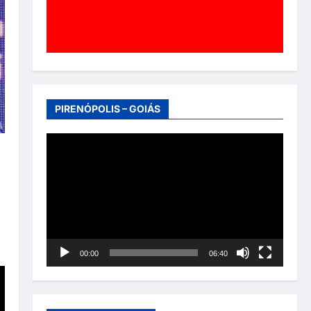
PIRENÓPOLIS – GOIÁS
Tocador
de
vídeo
00:00
06:40