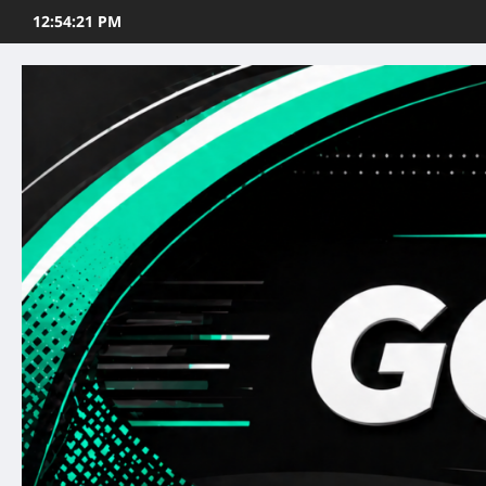
Skip
12:54:22 PM
to
content