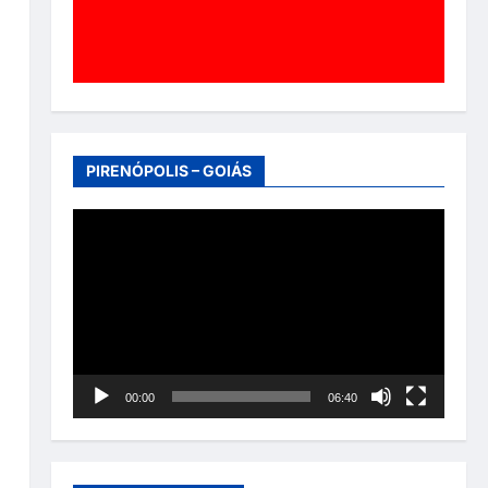
PIRENÓPOLIS – GOIÁS
Tocador
de
vídeo
00:00
06:40