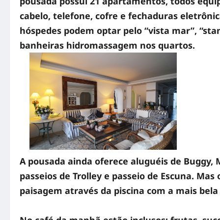
pousada possui 21 apartamentos, todos equipa
cabelo, telefone, cofre e fechaduras eletrôni
hóspedes podem optar pelo “vista mar”, “stan
banheiras hidromassagem nos quartos.
A pousada ainda oferece aluguéis de Buggy, M
passeios de Trolley e passeio de Escuna. Mas
paisagem através da piscina com a mais bela v
No café da manhã estão inclusos: frutas, suco