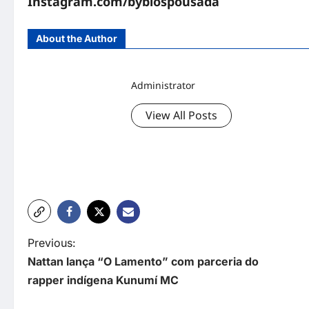
Instagram.com/byblospousada
About the Author
Administrator
View All Posts
P
Previous:
Nattan lança “O Lamento” com parceria do
o
rapper indígena Kunumí MC
s