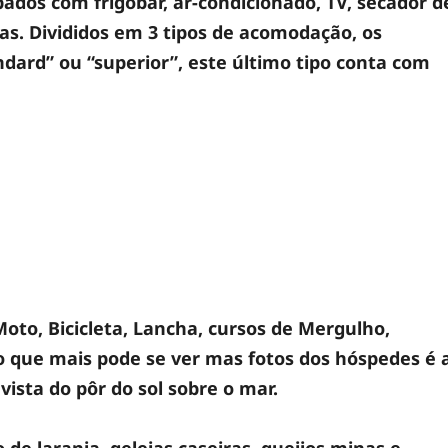
dos com frigobar, ar-condicionado, TV, secador d
cas. Divididos em 3 tipos de acomodação, os
dard” ou “superior”, este último tipo conta com
oto, Bicicleta, Lancha, cursos de Mergulho,
 o que mais pode se ver mas fotos dos hóspedes é 
ista do pôr do sol sobre o mar.
 de laranja, geleias caseiras, queijos minas e