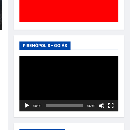
PIRENÓPOLIS – GOIÁS
Tocador
de
vídeo
00:00
06:40