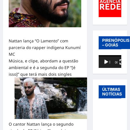
PIRENÓPOLIS
Nattan lança “O Lamento” com
– GOIÁS
parceria do rapper indígena Kunumí
MC
Tocador
Música, e clipe, abordam a questão
00:00
06:40
de
ambiental e é a segunda do EP “[é
vídeo
isso]” que terá mais dois singles
ÚLTIMAS
NOTÍCIAS
Entre o
futebol e a
paternidade:
O cantor Nattan lança o segundo
Éder