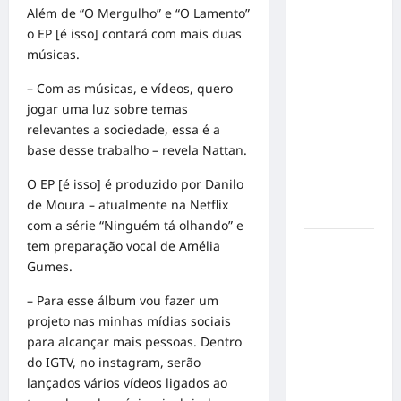
o 1º lugar
Além de “O Mergulho” e “O Lamento”
no
o EP [é isso] contará com mais duas
Concurso
músicas.
de Poesia
– Com as músicas, e vídeos, quero
Falada
jogar uma luz sobre temas
durante o
relevantes a sociedade, essa é a
7º
base desse trabalho – revela Nattan.
Encontro
Nacional
O EP [é isso] é produzido por Danilo
de
de Moura – atualmente na Netflix
Escritores
com a série “Ninguém tá olhando” e
tem preparação vocal de Amélia
Dorival
Gumes.
Júnior
volta ao
– Para esse álbum vou fazer um
radar do
projeto nas minhas mídias sociais
São Paulo
para alcançar mais pessoas. Dentro
em meio à
do IGTV, no instagram, serão
crise e
lançados vários vídeos ligados ao
pressão