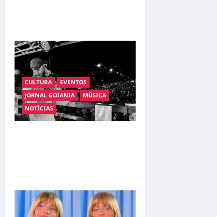
promete movimentar a noite
goianiense
CULTURA
EVENTOS
JORNAL GOIANIA
MÚSICA
NOTÍCIAS
BANDA IMAGEM LANÇA
“ESTICA”, NOVO SINGLE DO
EP AXÉ, AMOR E REFRÃO
(2026)