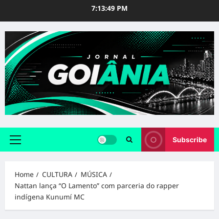
Skip
7:13:50 PM
to
content
Subscribe
Primary
Menu
Home
CULTURA
MÚSICA
Nattan lança “O Lamento” com parceria do rapper
indígena Kunumí MC