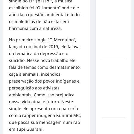
single do EP “[é isso]”, a música
Militão
escolhida foi “O Lamento” onde ele
emociona
aborda a questão ambiental e todos
ao
os malefícios de não estar em
compartilhar
harmonia com a natureza.
momentos
especiais
No primeiro single “O Mergulho”,
com a filha
lançado no final de 2019, ele falava
Cecília
da temática da depressão e o
suicídio. Nesse novo trabalho ele
Hilber Dias
fala de temas como desmatamento,
inaugura a
caça a animais, incêndios,
Bravus
preservação dos povos indígenas e
Barbearia e
perseguição aos ativistas
transforma
ambientais. Como isso prejudica
sonho em
nossa vida atual e futura. Neste
realidade
single ele apresenta uma parceria
em Goiânia
com o rapper indígena Kunumí MC,
que passa sua mensagem num rap
Adoção
em Tupi Guarani.
responsável