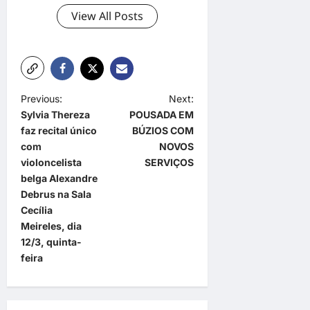
View All Posts
P
Previous:
Next:
Sylvia Thereza
POUSADA EM
o
faz recital único
BÚZIOS COM
s
com
NOVOS
t
violoncelista
SERVIÇOS
belga Alexandre
n
Debrus na Sala
a
Cecília
Meireles, dia
v
12/3, quinta-
i
feira
g
a