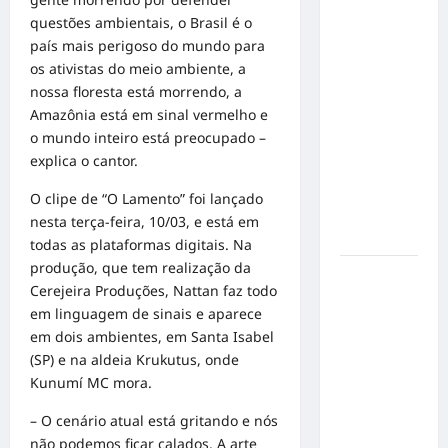
Inclusão
questões ambientais, o Brasil é o
em Alta
país mais perigoso do mundo para
Velocidade:
os ativistas do meio ambiente, a
Influenciador
nossa floresta está morrendo, a
com
Amazônia está em sinal vermelho e
Síndrome
o mundo inteiro está preocupado –
de Down
explica o cantor.
Realiza
Sonho nas
O clipe de “O Lamento” foi lançado
Pistas de
nesta terça-feira, 10/03, e está em
Goiânia
todas as plataformas digitais. Na
produção, que tem realização da
Sinal de
Cerejeira Produções, Nattan faz todo
Alerta:
em linguagem de sinais e aparece
Carolina
em dois ambientes, em Santa Isabel
Dieckmann
(SP) e na aldeia Krukutus, onde
transforma
Kunumí MC mora.
experiência
de saúde
– O cenário atual está gritando e nós
em
não podemos ficar calados. A arte