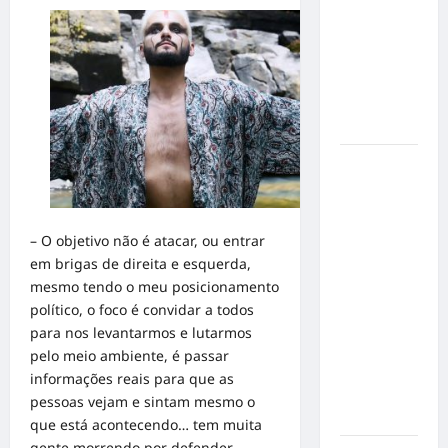
de cães e
gatos: guia
completo
para dar
um lar a
um pet
Ministério
Público
pede R$
120
– O objetivo não é atacar, ou entrar
milhões de
em brigas de direita e esquerda,
Virgínia
mesmo tendo o meu posicionamento
Fonseca e
político, o foco é convidar a todos
Blaze por
para nos levantarmos e lutarmos
suposta
pelo meio ambiente, é passar
divulgação
informações reais para que as
abusiva de
pessoas vejam e sintam mesmo o
apostas
que está acontecendo… tem muita
gente morrendo por defender