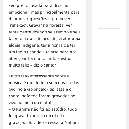
mensagem
sempre foi usada para divertir,
sobre
emocionar, mas principalmente para
prevenção
denunciar questões e promover
e cuidados
“reflexão”. Gravar na floresta, ver
tanta gente doando seu tempo e seu
Resenha
talento para este projeto, visitar uma
do Brunão
aldeia indígena, ter a honra de ter
chega à
um índio usando sua arte para nos
sua
abençoar foi muito lindo e estou
segunda
muito feliz – diz o cantor.
edição e
promete
Outro fato interessante sobre a
movimentar
música é que todo o som das cordas
a noite
(violino e violoncelo), as latas e o
goianiense
canto indígena foram gravados ao
vivo no meio do mato!
Poeta
– O Kunimi não foi ao estúdio, tudo
Marcelo
foi gravado ao vivo no dia da
Girard
gravação do vídeo – ressalta Nattan.
conquista