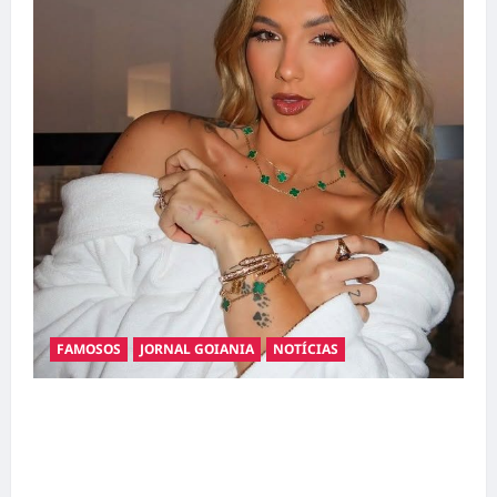
FAMOSOS
JORNAL GOIANIA
NOTÍCIAS
Ministério Público pede R$ 120 milhões de
Virgínia Fonseca e Blaze por suposta
divulgação abusiva de apostas