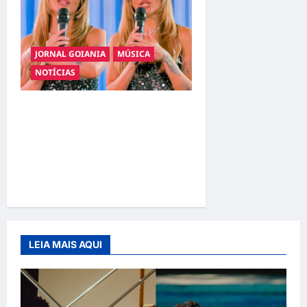
JORNAL GOIANIA
MÚSICA
NOTÍCIAS
Luísa Sonza: Nova Fase
Artística Marca
Distanciamento do Pop e
Redefinição de Identidade
Musical
LEIA MAIS AQUI