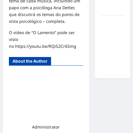
tema de cada música, incluindo um
por
papo com a psicóloga Ana Detter,
resultados
que discutirá os temas do ponto de
vista psicológico – completa.
Gracyanne
Barbosa
O vídeo de “O Lamento” pode ser
muda
visto
rumo
no https://youtu.be/RQiS2Cr6Smg
estético e
aposta em
About the Author
visual mais
natural
Administrator