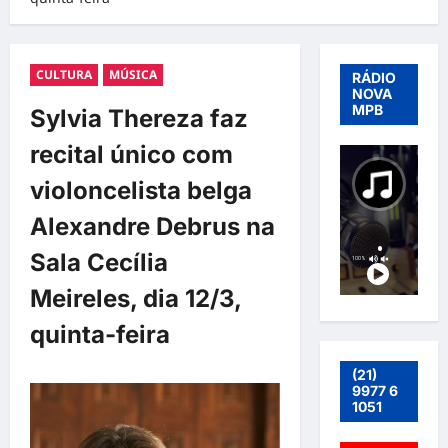
CULTURA
MÚSICA
RÁDIO
NOVA
MPB
Sylvia Thereza faz
recital único com
violoncelista belga
Alexandre Debrus na
Sala Cecília
Meireles, dia 12/3,
quinta-feira
(21)
9977 6
1051