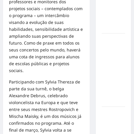
em
professores e monitores dos
mensagem
projetos sociais – contemplados com
sobre
o programa – um intercâmbio
prevenção
visando a evolução de suas
e cuidados
habilidades, sensibilidade artística e
ampliando suas perspectivas de
Resenha
futuro. Como de praxe em todos os
do Brunão
seus concertos pelo mundo, haverá
chega à
uma cota de ingressos para alunos
sua
de escolas públicas e projetos
segunda
sociais.
edição e
promete
Participando com Sylvia Thereza de
movimentar
parte da sua turnê, o belga
a noite
Alexandre Debrus, celebrado
goianiense
violoncelista na Europa e que teve
entre seus mestres Rostropovich e
Poeta
Mischa Maisky, é um dos músicos já
Marcelo
confirmados no programa. Até o
Girard
final de março, Sylvia volta a se
conquista