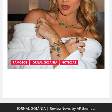
FAMOSOS
JORNAL GOIANIA
NOTÍCIAS
Ministério Público pede R$ 120 milhões de
Virgínia Fonseca e Blaze por suposta
divulgação abusiva de apostas
JORNAL GOIÂNIA
|
ReviewNews
by AF themes.