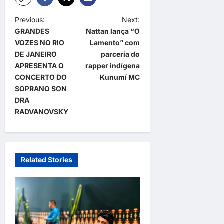
P
Previous:
Next:
GRANDES
Nattan lança “O
o
VOZES NO RIO
Lamento” com
s
DE JANEIRO
parceria do
t
APRESENTA O
rapper indígena
CONCERTO DO
Kunumí MC
n
SOPRANO SON
a
DRA
RADVANOVSKY
v
i
g
a
Related Stories
t
i
o
n