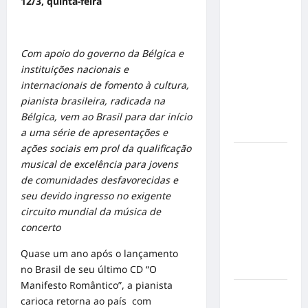
12/3, quinta-feira
Éder
Militão
emociona
ao
Com apoio do governo da Bélgica e
compartilhar
instituições nacionais e
momentos
internacionais de fomento à cultura,
especiais
pianista brasileira, radicada na
com a filha
Bélgica, vem ao Brasil para dar início
Cecília
a uma série de apresentações e
ações sociais em prol da qualificação
Hilber Dias
musical de excelência para jovens
inaugura a
de comunidades desfavorecidas e
Bravus
seu devido ingresso no exigente
Barbearia e
circuito mundial da música de
transforma
concerto
sonho em
realidade
Quase um ano após o lançamento
em Goiânia
no Brasil de seu último CD “O
Manifesto Romântico”, a pianista
Adoção
carioca retorna ao país com