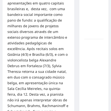
responsável
apresentações em quatro capitais
de cães e
brasileiras e, desta vez, com uma
gatos: guia
bandeira social importante como
completo
pano de fundo: a qualificação de
para dar
milhares de jovens de projetos
um lar a
sociais diversos através de um
um pet
extenso programa de intercâmbio e
atividades pedagógicas de
Ministério
excelência. Após recitais solos em
Público
Goiânia (4/3) e Brasília (6/3), e com o
pede R$
violoncelista belga Alexandre
120
Debrus em Fortaleza (7/3), Sylvia
milhões de
Thereza retorna a sua cidade natal,
Virgínia
em duo com o consagrado músico
Fonseca e
belga, em apresentação única na
Blaze por
Sala Cecília Meireles, na quinta-
suposta
feira, dia 12. Desta vez, a pianista
divulgação
não irá apenas interpretar obras de
abusiva de
Schumann, Brahms, Rachmaninoff e
apostas