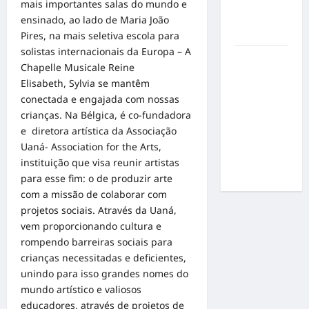
pressão
mais importantes salas do mundo e
por
ensinado, ao lado de Maria João
resultados
Pires, na mais seletiva escola para
solistas internacionais da Europa – A
Gracyanne
Chapelle Musicale Reine
Barbosa
Elisabeth, Sylvia se mantêm
muda
conectada e engajada com nossas
rumo
crianças. Na Bélgica, é co-fundadora
estético e
e diretora artística da Associação
aposta em
Uaná- Association for the Arts,
visual mais
instituição que visa reunir artistas
natural
para esse fim: o de produzir arte
com a missão de colaborar com
projetos sociais. Através da Uaná,
vem proporcionando cultura e
rompendo barreiras sociais para
crianças necessitadas e deficientes,
unindo para isso grandes nomes do
mundo artístico e valiosos
educadores, através de projetos de