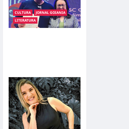
CULTURA
JORNAL GOIANIA
LITERATURA
Poeta Marcelo Girard
conquista o 1º lugar no
Concurso de Poesia Falada
durante o 7º Encontro
Nacional de Escritores