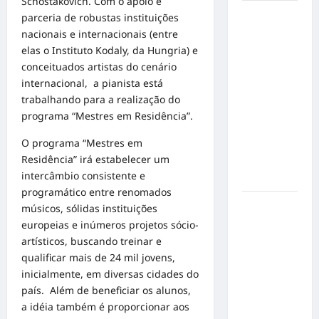
Schostakovich. Com o apoio e
Inclusão
parceria de robustas instituições
em Alta
nacionais e internacionais (entre
Velocidade:
elas o Instituto Kodaly, da Hungria) e
Influenciador
conceituados artistas do cenário
com
internacional, a pianista está
Síndrome
trabalhando para a realização do
de Down
programa “Mestres em Residência”.
Realiza
O programa “Mestres em
Sonho nas
Residência” irá estabelecer um
Pistas de
intercâmbio consistente e
Goiânia
programático entre renomados
Sinal de
músicos, sólidas instituições
Alerta:
europeias e inúmeros projetos sócio-
Carolina
artísticos, buscando treinar e
Dieckmann
qualificar mais de 24 mil jovens,
transforma
inicialmente, em diversas cidades do
experiência
país. Além de beneficiar os alunos,
de saúde
a idéia também é proporcionar aos