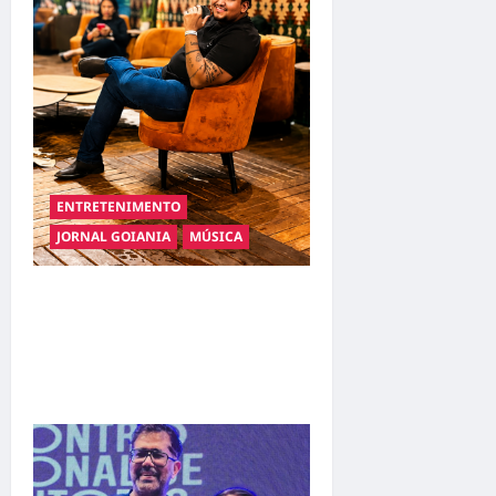
ENTRETENIMENTO
JORNAL GOIANIA
MÚSICA
Resenha do Brunão chega à
sua segunda edição e
promete movimentar a noite
goianiense