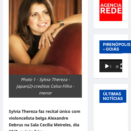
PIRENÓPOLIS
– GOIÁS
Tocador
00:00
06:40
de
vídeo
Photo 1 - Sylvia Thereza -
Japan(2)-creditos Celso Filho -
menor
ÚLTIMAS
NOTÍCIAS
Sylvia Thereza faz recital único com
Entre o
violoncelista belga Alexandre
futebol e a
Debrus na Sala Cecília Meireles, dia
paternidade: