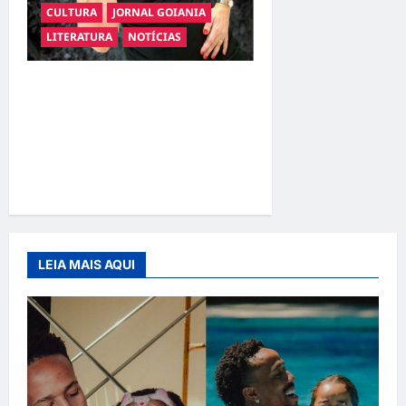
CULTURA
JORNAL GOIANIA
LITERATURA
NOTÍCIAS
Livro apresenta o
compliance como
ferramenta para transformar
comportamento e
sociedade
LEIA MAIS AQUI