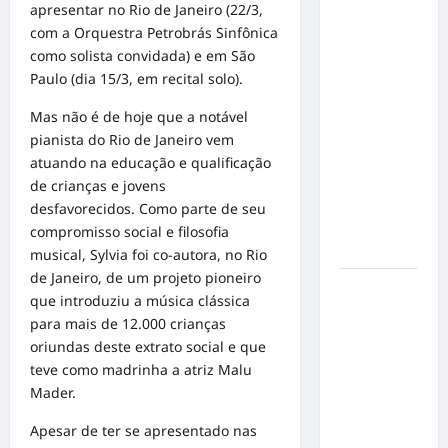
apresentar no Rio de Janeiro (22/3,
o 1º lugar
com a Orquestra Petrobrás Sinfônica
no
como solista convidada) e em São
Concurso
Paulo (dia 15/3, em recital solo).
de Poesia
Falada
Mas não é de hoje que a notável
durante o
pianista do Rio de Janeiro vem
7º
atuando na educação e qualificação
Encontro
de crianças e jovens
Nacional
desfavorecidos. Como parte de seu
de
compromisso social e filosofia
Escritores
musical, Sylvia foi co-autora, no Rio
de Janeiro, de um projeto pioneiro
Dorival
que introduziu a música clássica
Júnior
para mais de 12.000 crianças
volta ao
oriundas deste extrato social e que
radar do
teve como madrinha a atriz Malu
São Paulo
Mader.
em meio à
crise e
Apesar de ter se apresentado nas