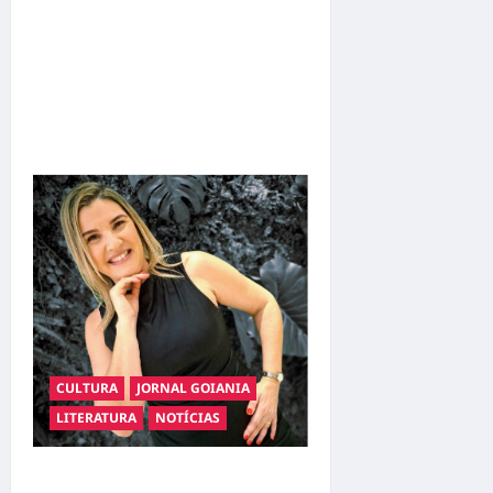
Poeta Marcelo Girard
conquista o 1º lugar no
Concurso de Poesia Falada
durante o 7º Encontro
Nacional de Escritores
CULTURA
JORNAL GOIANIA
LITERATURA
NOTÍCIAS
Livro apresenta o