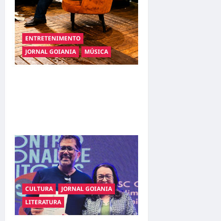
ENTRETENIMENTO
JORNAL GOIANIA
MÚSICA
Resenha do Brunão chega à
sua segunda edição e
promete movimentar a noite
goianiense
CULTURA
JORNAL GOIANIA
LITERATURA