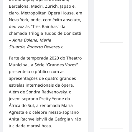
de cães e
Barcelona, Madri, Zürich, Japão e,
gatos: guia
claro, Metropolitan Opera House, em
completo
Nova York, onde, com êxito absoluto,
para dar
deu voz às “Três Rainhas” da
um lar a
chamada Trilogia Tudor, de Donizetti
um pet
–
Anna Bolena
,
Maria
Stuarda
,
Roberto Devereux
.
Ministério
Público
Parte da temporada 2020 do Theatro
pede R$
Municipal, a Série “Grandes Vozes”
120
presenteia o público com as
milhões de
apresentações de quatro grandes
Virgínia
estrelas internacionais da ópera.
Fonseca e
Além de Sondra Radvanovsky, o
Blaze por
jovem soprano Pretty Yende da
suposta
África do Sul, a renomada Maria
divulgação
Agresta e o célebre mezzo-soprano
abusiva de
Anita Rachvelishvili da Geórgia virão
apostas
à cidade maravilhosa.