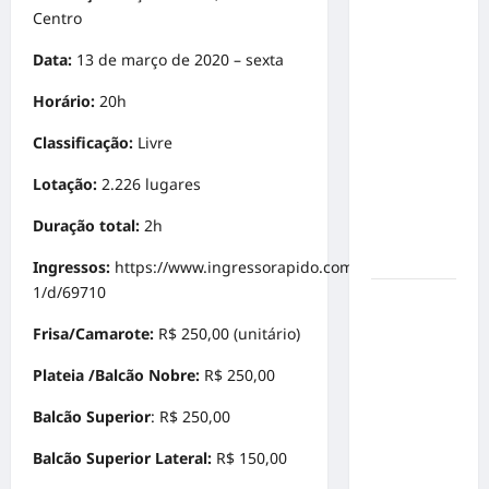
o 1º lugar
Centro
no
Concurso
Data:
13 de março de 2020 – sexta
de Poesia
Horário:
20h
Falada
durante o
Classificação:
Livre
7º
Encontro
Lotação:
2.226 lugares
Nacional
Duração total:
2h
de
Escritores
Ingressos:
https://www.ingressorapido.com.br/event/34103-
1/d/69710
Dorival
Júnior
Frisa/Camarote:
R$ 250,00 (unitário)
volta ao
Plateia /Balcão Nobre:
R$ 250,00
radar do
São Paulo
Balcão Superior
: R$ 250,00
em meio à
crise e
Balcão Superior Lateral:
R$ 150,00
pressão