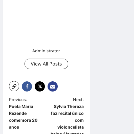
Administrator
View All Posts
P
Previous:
Next:
Poeta Maria
Sylvia Thereza
o
Rezende
faz recital único
s
comemora 20
com
t
anos
violoncelista
belga Alexandre