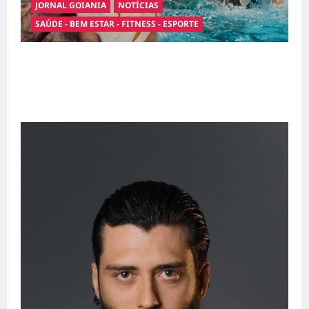
JORNAL GOIANIA
NOTÍCIAS
SAÚDE - BEM ESTAR - FITNESS - ESPORTE
Entre o futebol e a paternidade: Éder Militão
emociona ao compartilhar momentos
especiais com a filha Cecília