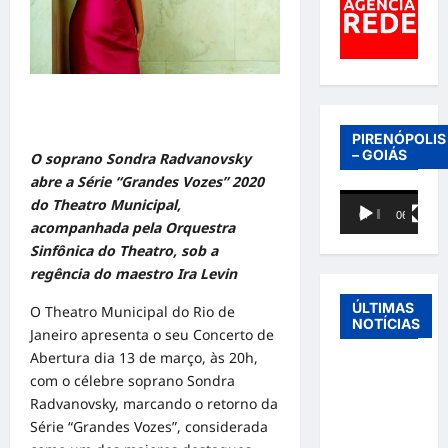
PIRENÓPOLIS
– GOIÁS
O soprano Sondra Radvanovsky
abre a Série “Grandes Vozes” 2020
Tocador
do Theatro Municipal,
00:00
06:40
de
acompanhada pela Orquestra
vídeo
Sinfônica do Theatro, sob a
regência do maestro Ira Levin
ÚLTIMAS
O Theatro Municipal do Rio de
NOTÍCIAS
Janeiro apresenta o seu Concerto de
Abertura dia 13 de março, às 20h,
Entre o
com o célebre soprano Sondra
futebol e a
Radvanovsky, marcando o retorno da
paternidade:
Série “Grandes Vozes”, considerada
Éder