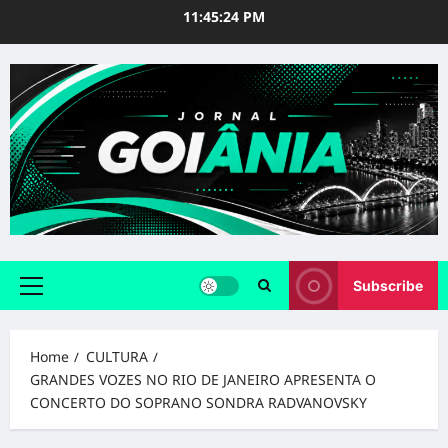
Skip
11:45:25 PM
to
content
Subscribe
Primary
Menu
Home
CULTURA
GRANDES VOZES NO RIO DE JANEIRO APRESENTA O
CONCERTO DO SOPRANO SONDRA RADVANOVSKY