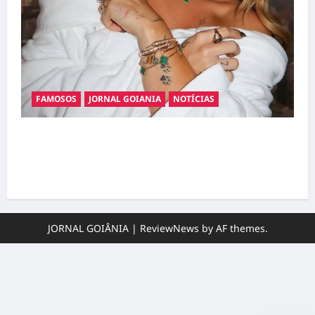
FAMOSOS
JORNAL GOIANIA
NOTÍCIAS
Ministério Público pede R$ 120 milhões de
Virgínia Fonseca e Blaze por suposta
divulgação abusiva de apostas
JORNAL GOIÂNIA
|
ReviewNews
by AF themes.