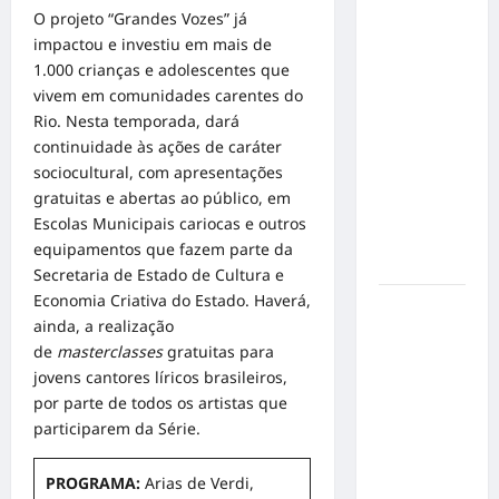
Inclusão
O projeto “Grandes Vozes” já
em Alta
impactou e investiu em mais de
Velocidade:
1.000 crianças e adolescentes que
Influenciador
vivem em comunidades carentes do
com
Rio. Nesta temporada, dará
Síndrome
continuidade às ações de caráter
de Down
sociocultural, com apresentações
Realiza
gratuitas e abertas ao público, em
Sonho nas
Escolas Municipais cariocas e outros
Pistas de
equipamentos que fazem parte da
Goiânia
Secretaria de Estado de Cultura e
Economia Criativa do Estado. Haverá,
Sinal de
ainda, a realização
Alerta:
de
masterclasses
gratuitas para
Carolina
jovens cantores líricos brasileiros,
Dieckmann
por parte de todos os artistas que
transforma
participarem da Série.
experiência
de saúde
PROGRAMA:
Arias de Verdi,
em