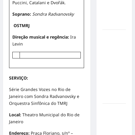
Puccini, Catalani e Dvořák.
mensagem
sobre
Soprano:
Sondra Radvanovsky
prevenção
e cuidados
OSTMRJ
Resenha
Direção musical e regência:
Ira
do Brunão
Levin
chega à
sua
segunda
edição e
promete
SERVIÇO:
movimentar
Série Grandes Vozes no Rio de
a noite
Janeiro com Sondra Radvanovsky e
goianiense
Orquestra Sinfônica do TMRJ
Poeta
Local:
Theatro Municipal do Rio de
Marcelo
Janeiro
Girard
conquista
Endereço:
Praça Floriano, s/nº –