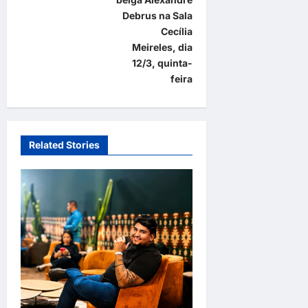
n
Debrus na Sala
a
Cecília
Meireles, dia
v
12/3, quinta-
i
feira
g
a
t
Related Stories
i
o
n