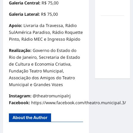
Galeria Central:
R$ 75,00
por
resultados
Galeria Lateral:
R$ 75,00
Gracyanne
Apoio:
Livraria da Travessa, Rádio
Barbosa
SulAmérica Paradiso, Rádio Roquette
muda
Pinto, Rádio MEC e Ingresso Rápido
rumo
estético e
Realização:
Governo do Estado do
aposta em
Rio de Janeiro, Secretaria de Estado
visual mais
de Cultura e Economia Criativa,
natural
Fundação Teatro Municipal,
Associação dos Amigos do Teatro
Municipal e Grandes Vozes
Instagram:
@theatromunipalrj
Facebook:
https://www.facebook.com/theatro.municipal.3/
About the Author