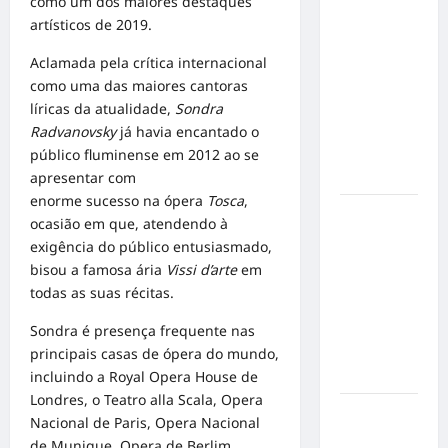
como um dos maiores destaques
Militão
artísticos de 2019.
emociona
ao
Aclamada pela crítica internacional
compartilhar
como uma das maiores cantoras
momentos
líricas da atualidade,
Sondra
especiais
Radvanovsky
já havia encantado o
com a filha
público fluminense em 2012 ao se
Cecília
apresentar com
enorme sucesso na ópera
Tosca
,
Hilber Dias
ocasião em que, atendendo à
inaugura a
exigência do público entusiasmado,
Bravus
bisou a famosa ária
Vissi d’arte
em
Barbearia e
todas as suas récitas.
transforma
sonho em
Sondra é presença frequente nas
realidade
principais casas de ópera do mundo,
em Goiânia
incluindo a Royal Opera House de
Londres, o Teatro alla Scala, Opera
Adoção
Nacional de Paris, Opera Nacional
responsável
de Munique, Opera de Berlim,