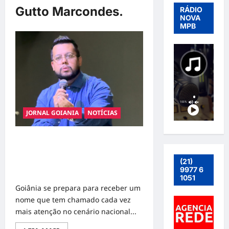
Gutto Marcondes.
RÁDIO
NOVA
MPB
JORNAL GOIANIA
NOTÍCIAS
O comunicador que tem provocado
uma nova conversa sobre fé: Gutto
Marcondes realiza Conecta em
(21)
9977 6
Goiânia
1051
Goiânia se prepara para receber um
nome que tem chamado cada vez
mais atenção no cenário nacional...