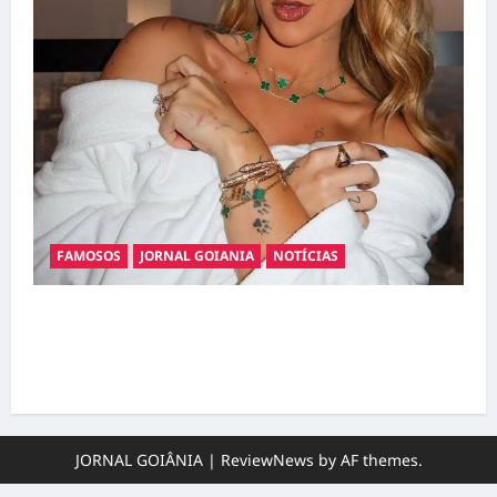
FAMOSOS
JORNAL GOIANIA
NOTÍCIAS
Ministério Público pede R$ 120 milhões de
Virgínia Fonseca e Blaze por suposta
divulgação abusiva de apostas
JORNAL GOIÂNIA
|
ReviewNews
by AF themes.