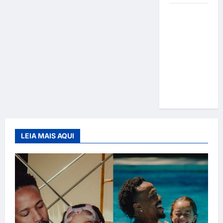
Gracyanne
Barbosa
muda
rumo
estético e
aposta em
visual mais
natural
LEIA MAIS AQUI