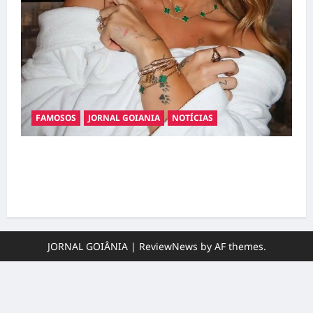
FAMOSOS
JORNAL GOIANIA
NOTÍCIAS
Ministério Público pede R$ 120 milhões de
Virgínia Fonseca e Blaze por suposta
divulgação abusiva de apostas
JORNAL GOIÂNIA
|
ReviewNews
by AF themes.