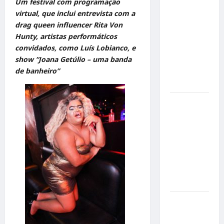
Um festival com programação
Militão
virtual, que inclui
entrevista com a
emociona
drag queen influencer Rita Von
ao
Hunty, artistas performáticos
compartilhar
convidados, como Luís Lobianco, e
momentos
show “Joana Getúlio – uma banda
especiais
de banheiro”
com a filha
Cecília
Hilber Dias
inaugura a
Bravus
Barbearia e
transforma
sonho em
realidade
em Goiânia
Adoção
responsável