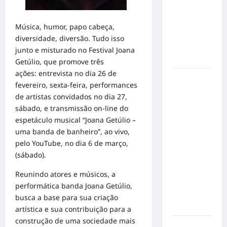
de cães e
gatos: guia
completo
Música, humor, papo cabeça,
para dar
diversidade, diversão. Tudo isso
um lar a
junto e misturado no Festival Joana
um pet
Getúlio, que promove três
ações: entrevista no dia 26 de
Ministério
fevereiro, sexta-feira, performances
Público
de artistas convidados no dia 27,
pede R$
sábado, e transmissão on-line do
120
espetáculo musical “Joana Getúlio –
milhões de
uma banda de banheiro”, ao vivo,
Virgínia
pelo YouTube, no dia 6 de março,
Fonseca e
(sábado).
Blaze por
suposta
Reunindo atores e músicos, a
divulgação
performática banda Joana Getúlio,
abusiva de
busca a base para sua criação
apostas
artística e sua contribuição para a
construção de uma sociedade mais
Inclusão