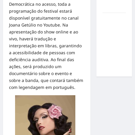
por
Democrática no acesso, toda a
resultados
programação do festival estará
disponível gratuitamente no canal
Gracyanne
Joana Getúlio no Youtube. Na
Barbosa
apresentação do show online e ao
muda
vivo, haverá tradução e
rumo
interpretação em libras, garantindo
estético e
a acessibilidade de pessoas com
aposta em
deficiência auditiva. Ao final das
visual mais
ações, será produzido um
natural
documentário sobre o evento e
sobre a banda, que contará também
com legendagem em português.