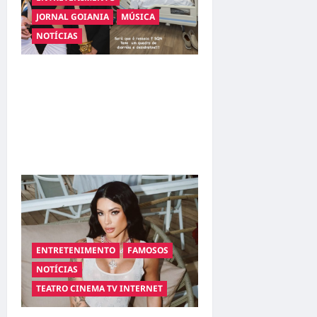
JORNAL GOIANIA
MÚSICA
NOTÍCIAS
Sertanejo Leonardo é
internado em Goiânia após
quadro de desidratação;
família diz que ele está fora
de risco
ENTRETENIMENTO
FAMOSOS
NOTÍCIAS
TEATRO CINEMA TV INTERNET