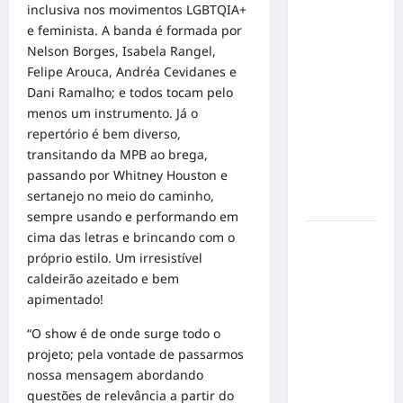
inclusiva nos movimentos LGBTQIA+
em Alta
e feminista. A banda é formada por
Velocidade:
Nelson Borges, Isabela Rangel,
Influenciador
Felipe Arouca, Andréa Cevidanes e
com
Dani Ramalho; e todos tocam pelo
Síndrome
menos um instrumento. Já o
de Down
repertório é bem diverso,
Realiza
transitando da MPB ao brega,
Sonho nas
passando por Whitney Houston e
Pistas de
sertanejo no meio do caminho,
Goiânia
sempre usando e performando em
cima das letras e brincando com o
Sinal de
próprio estilo. Um irresistível
Alerta:
caldeirão azeitado e bem
Carolina
apimentado!
Dieckmann
transforma
“O show é de onde surge todo o
experiência
projeto; pela vontade de passarmos
de saúde
nossa mensagem abordando
em
questões de relevância a partir do