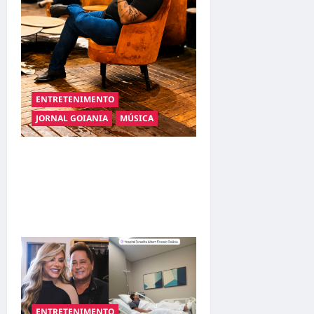
ENTRETENIMENTO
JORNAL GOIANIA
MÚSICA
Resenha do Brunão chega à
sua segunda edição e
promete movimentar a noite
goianiense
ENTRETENIMENTO