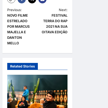
P
Previous:
Next:
NOVO FILME
FESTIVAL
o
ESTRELADO
TERRA DO RAP
s
POR MARCUS
2021 NA SUA
t
MAJELLA E
OITAVA EDIÇÃO
DANTON
n
MELLO
a
v
i
Related Stories
g
a
t
i
o
n