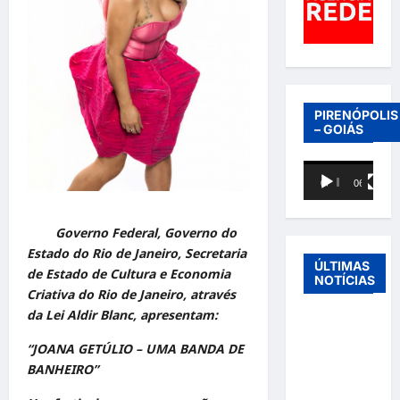
PIRENÓPOLIS
– GOIÁS
Tocador
00:00
06:40
de
vídeo
Governo Federal, Governo do
Estado do Rio de Janeiro, Secretaria
ÚLTIMAS
de Estado de Cultura e Economia
NOTÍCIAS
Criativa do Rio de Janeiro, através
da Lei Aldir Blanc, apresentam:
Entre o
futebol e a
“JOANA GETÚLIO – UMA BANDA DE
paternidade:
BANHEIRO”
Éder