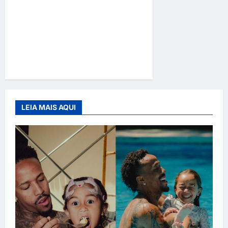
“Coração em Rede
Nacional: Nova Eleita de
Belo Assina com Reality e
Agita os Bastidores da
Fama”
LEIA MAIS AQUI