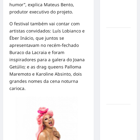
mensagem
humor”, explica Mateus Bento,
sobre
produtor executivo do projeto.
prevenção
e cuidados
O festival também vai contar com
artistas convidados: Luís Lobianco e
Resenha
Éber Inácio, que juntos se
do Brunão
apresentavam no recém-fechado
chega à
Buraco da Lacraia e foram
sua
inspiradores para a galera do Joana
segunda
Getúlio; e as drag queens Palloma
edição e
Maremoto e Karoline Absinto, dois
promete
grandes nomes da cena noturna
movimentar
carioca.
a noite
goianiense
Poeta
Marcelo
Girard
conquista
o 1º lugar