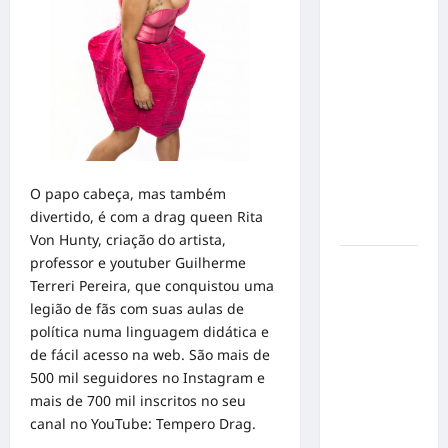
no
Concurso
de Poesia
Falada
durante o
7º
Encontro
Nacional
O papo cabeça, mas também
de
divertido, é com a drag queen Rita
Escritores
Von Hunty, criação do artista,
professor e youtuber Guilherme
Dorival
Terreri Pereira, que conquistou uma
Júnior
legião de fãs com suas aulas de
volta ao
política numa linguagem didática e
radar do
de fácil acesso na web. São mais de
São Paulo
500 mil seguidores no Instagram e
em meio à
mais de 700 mil inscritos no seu
crise e
canal no YouTube: Tempero Drag.
pressão