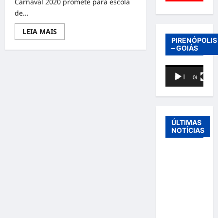
Carnaval 2020 promete para escola
de...
Read
LEIA MAIS
more
PIRENÓPOLIS
about
– GOIÁS
ESCOLA
VAI
VAI
Tocador
TRAZ
MAQUIADOR
00:00
06:40
de
OFICIAL
PARA
vídeo
DESFILE
2020
ÚLTIMAS
NOTÍCIAS
Entre o
futebol e a
paternidade:
Éder
Militão
emociona