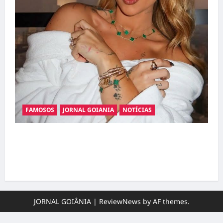
FAMOSOS
JORNAL GOIANIA
NOTÍCIAS
Ministério Público pede R$ 120 milhões de
Virgínia Fonseca e Blaze por suposta
divulgação abusiva de apostas
JORNAL GOIÂNIA
|
ReviewNews
by AF themes.