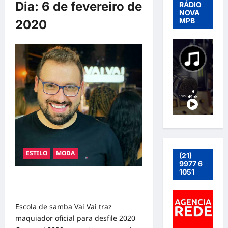
Dia:
6 de fevereiro de
RÁDIO
NOVA
MPB
2020
ESTILO
MODA
(21)
9977 6
1051
ESCOLA VAI VAI TRAZ MAQUIADOR
OFICIAL PARA DESFILE 2020
Escola de samba Vai Vai traz
maquiador oficial para desfile 2020