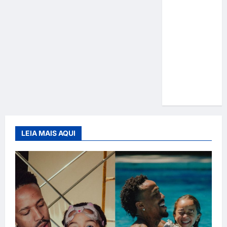
Gracyanne
Barbosa
muda
rumo
estético e
aposta em
visual mais
natural
LEIA MAIS AQUI