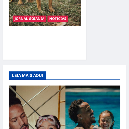
JORNAL GOIANIA
NOTÍCIAS
Adoção responsável de
cães e gatos: guia completo
para dar um lar a um pet
LEIA MAIS AQUI