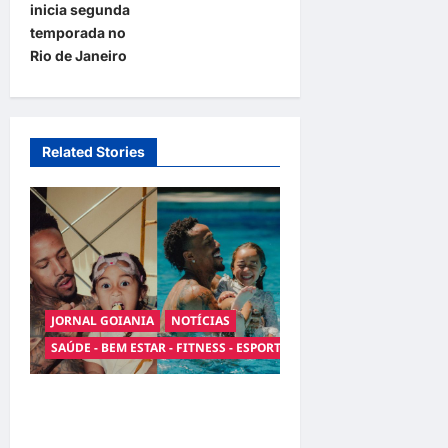
inicia segunda
n
temporada no
a
Rio de Janeiro
v
i
g
Related Stories
a
t
i
o
n
JORNAL GOIANIA
NOTÍCIAS
SAÚDE - BEM ESTAR - FITNESS - ESPORTE
Entre o futebol e a
paternidade: Éder Militão