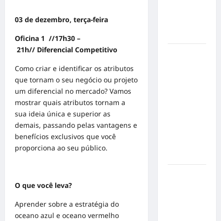
mensagem
sobre
03 de dezembro, terça-feira
prevenção
e cuidados
Oﬁcina 1 //17h30 –
21h// Diferencial Competitivo
Resenha
do Brunão
Como criar e identificar os atributos
chega à
que tornam o seu negócio ou projeto
sua
um diferencial no mercado? Vamos
segunda
mostrar quais atributos tornam a
edição e
sua ideia única e superior as
promete
demais, passando pelas vantagens e
movimentar
benefícios exclusivos que você
a noite
proporciona ao seu público.
goianiense
Poeta
O que você leva?
Marcelo
Girard
Aprender sobre a estratégia do
conquista
oceano azul e oceano vermelho
o 1º lugar