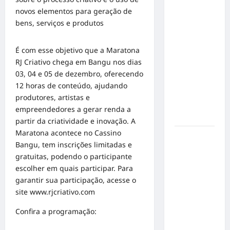
em Alta
novos elementos para geração de
Velocidade:
bens, serviços e produtos
Influenciador
com
É com esse objetivo que a Maratona
Síndrome
RJ Criativo chega em Bangu nos dias
de Down
03, 04 e 05 de dezembro, oferecendo
Realiza
12 horas de conteúdo, ajudando
Sonho nas
produtores, artistas e
Pistas de
empreendedores a gerar renda a
Goiânia
partir da criatividade e inovação. A
Maratona acontece no Cassino
Sinal de
Bangu, tem inscrições limitadas e
Alerta:
gratuitas, podendo o participante
Carolina
escolher em quais participar. Para
Dieckmann
garantir sua participação, acesse o
transforma
site
www.rjcriativo.com
experiência
de saúde
Confira a programação:
em