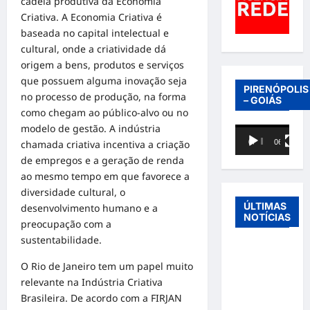
cadeia produtiva da Economia
Criativa. A Economia Criativa é
baseada no capital intelectual e
cultural, onde a criatividade dá
origem a bens, produtos e serviços
que possuem alguma inovação seja
PIRENÓPOLIS
no processo de produção, na forma
– GOIÁS
como chegam ao público-alvo ou no
modelo de gestão. A indústria
Tocador
00:00
06:40
chamada criativa incentiva a criação
de
de empregos e a geração de renda
vídeo
ao mesmo tempo em que favorece a
diversidade cultural, o
ÚLTIMAS
desenvolvimento humano e a
NOTÍCIAS
preocupação com a
sustentabilidade.
Entre o
futebol e a
O Rio de Janeiro tem um papel muito
paternidade:
relevante na Indústria Criativa
Éder
Brasileira. De acordo com a FIRJAN