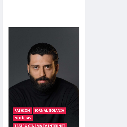
emociona ao compartilhar
momentos especiais com a
filha Cecília
FASHION
JORNAL GOIANIA
NOTÍCIAS
TEATRO CINEMA TV INTERNET