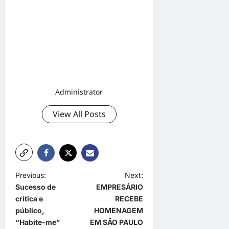
Administrator
View All Posts
P
Previous:
Next:
Sucesso de
EMPRESÁRIO
o
crítica e
RECEBE
s
público,
HOMENAGEM
t
“Habite-me”
EM SÃO PAULO