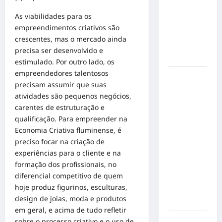
de cães e
gatos: guia
As viabilidades para os
completo
empreendimentos criativos são
para dar
crescentes, mas o mercado ainda
um lar a
precisa ser desenvolvido e
um pet
estimulado. Por outro lado, os
empreendedores talentosos
Ministério
precisam assumir que suas
Público
atividades são pequenos negócios,
pede R$
carentes de estruturação e
120
qualificação. Para empreender na
milhões de
Economia Criativa fluminense, é
Virgínia
preciso focar na criação de
Fonseca e
experiências para o cliente e na
Blaze por
formação dos profissionais, no
suposta
diferencial competitivo de quem
divulgação
hoje produz figurinos, esculturas,
abusiva de
design de joias, moda e produtos
apostas
em geral, e acima de tudo refletir
Inclusão
sobre o processo criativo e o uso de