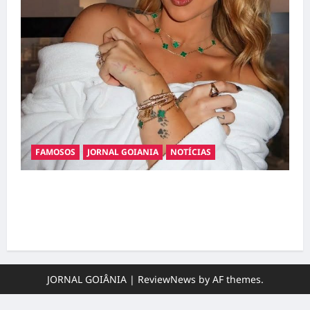
FAMOSOS
JORNAL GOIANIA
NOTÍCIAS
Ministério Público pede R$ 120 milhões de
Virgínia Fonseca e Blaze por suposta
divulgação abusiva de apostas
JORNAL GOIÂNIA
|
ReviewNews
by AF themes.