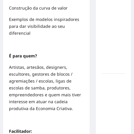
no
Construção da curva de valor
Concurso
Exemplos de modelos inspiradores
de Poesia
para dar visibilidade ao seu
Falada
diferencial
durante o
7º
Encontro
Nacional
É para quem?
de
Artistas, artesãos, designers,
Escritores
escultores, gestores de blocos /
Dorival
agremiações / escolas, ligas de
Júnior
escolas de samba, produtores,
volta ao
empreendedores e quem mais tiver
radar do
interesse em atuar na cadeia
São Paulo
produtiva da Economia Criativa.
em meio à
crise e
pressão
Facilitador: