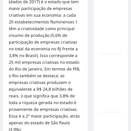
Militão
(dados de 2017) é o estado que tem
emociona
maior participação de empresas
ao
criativas em sua economia: a cada
compartilhar
20 estabelecimentos fluminenses 1
momentos
têm a criatividade como principal
especiais
insumo de produção (5,6% de
com a filha
participação de empresas criativas
Cecília
no total da economia no RJ frente a
3,8% no Brasil). Isso corresponde a
Hilber Dias
25 mil empresas criativas no estado
inaugura a
do Rio de Janeiro. Em termos de PIB,
Bravus
o Rio também se destaca: as
Barbearia e
empresas criativas produzem o
transforma
equivalente a R$ 24,8 bilhões de
sonho em
reais, o que significa que 3,8% de
realidade
toda a riqueza gerada no estado é
em Goiânia
proveniente de empresas criativas.
Essa é a 2ª maior participação, atrás
Adoção
apenas do estado de São Paulo
responsável
(3,9%).