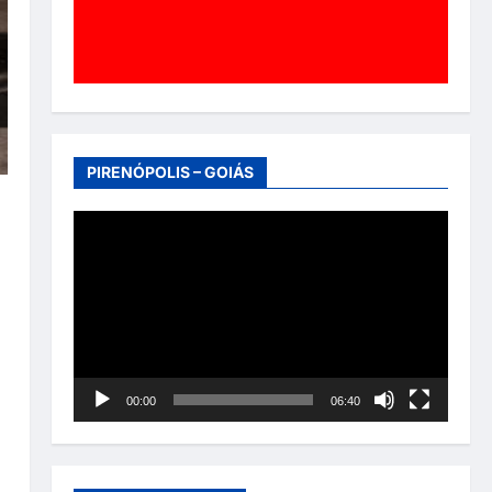
PIRENÓPOLIS – GOIÁS
Tocador
de
vídeo
00:00
06:40