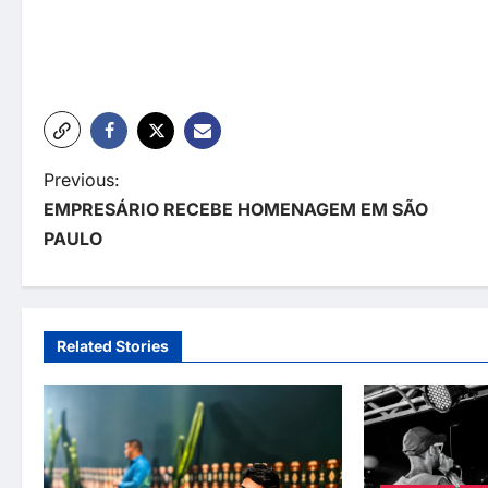
P
Previous:
EMPRESÁRIO RECEBE HOMENAGEM EM SÃO
o
PAULO
s
t
n
Related Stories
a
v
i