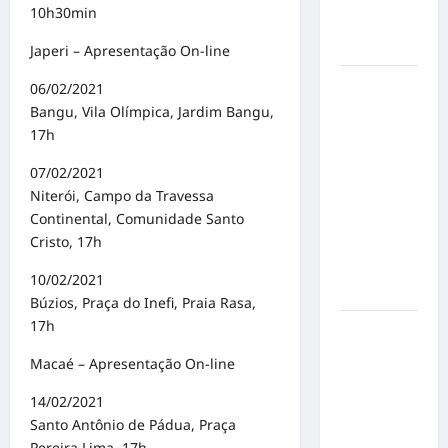
sobre
10h30min
prevenção
e cuidados
Japeri – Apresentação On-line
Resenha
06/02/2021
do Brunão
Bangu, Vila Olímpica, Jardim Bangu,
chega à
17h
sua
07/02/2021
segunda
Niterói, Campo da Travessa
edição e
Continental, Comunidade Santo
promete
Cristo, 17h
movimentar
a noite
10/02/2021
goianiense
Búzios, Praça do Inefi, Praia Rasa,
17h
Poeta
Marcelo
Macaé – Apresentação On-line
Girard
conquista
14/02/2021
o 1º lugar
Santo Antônio de Pádua, Praça
no
Pereira Lima, 17h