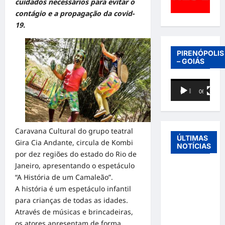
cuidados necessários para evitar o
contágio e a propagação da covid-
19.
PIRENÓPOLIS
– GOIÁS
Tocador
00:00
06:40
de
vídeo
Caravana Cultural do grupo teatral
ÚLTIMAS
Gira Cia Andante, circula de Kombi
NOTÍCIAS
por dez regiões do estado do Rio de
Janeiro, apresentando o espetáculo
Entre o
“A História de um Camaleão”.
futebol e a
A história é um espetáculo infantil
paternidade:
para crianças de todas as idades.
Éder
Através de músicas e brincadeiras,
Militão
os atores apresentam de forma