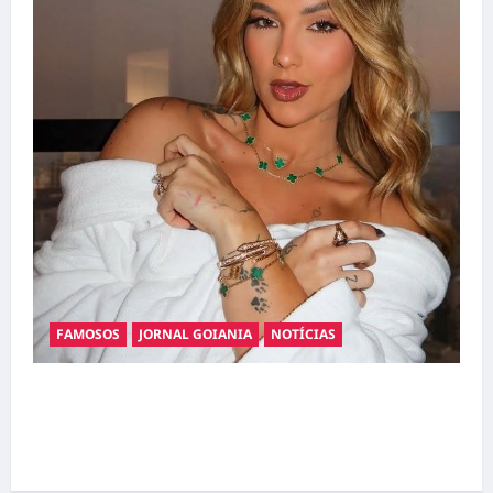
FAMOSOS
JORNAL GOIANIA
NOTÍCIAS
Ministério Público pede R$ 120 milhões de
Virgínia Fonseca e Blaze por suposta
divulgação abusiva de apostas