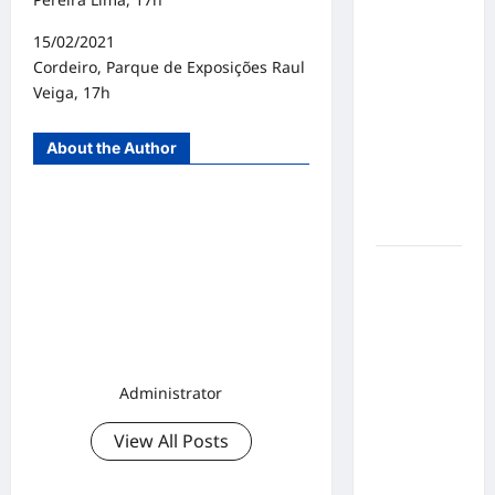
Concurso
15/02/2021
de Poesia
Cordeiro, Parque de Exposições Raul
Falada
Veiga, 17h
durante o
7º
About the Author
Encontro
Nacional
de
Escritores
Dorival
Júnior
volta ao
radar do
São Paulo
Administrator
em meio à
crise e
View All Posts
pressão
por