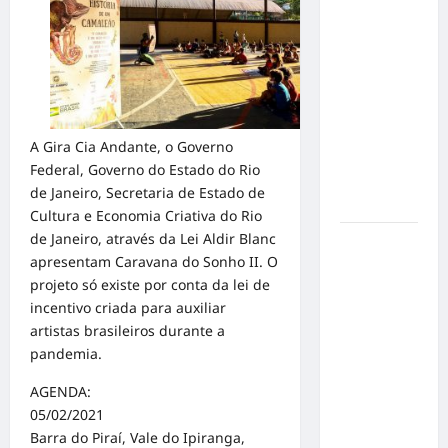
Velocidade:
Influenciador
com
Síndrome
de Down
Realiza
A Gira Cia Andante, o Governo
Sonho nas
Federal, Governo do Estado do Rio
Pistas de
de Janeiro, Secretaria de Estado de
Goiânia
Cultura e Economia Criativa do Rio
de Janeiro, através da Lei Aldir Blanc
Sinal de
apresentam Caravana do Sonho II. O
Alerta:
projeto só existe por conta da lei de
Carolina
incentivo criada para auxiliar
Dieckmann
artistas brasileiros durante a
transforma
pandemia.
experiência
de saúde
AGENDA:
em
05/02/2021
mensagem
Barra do Piraí, Vale do Ipiranga,