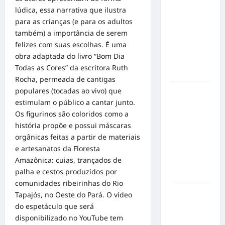
emociona
lúdica, essa narrativa que ilustra
ao
para as crianças (e para os adultos
compartilhar
também) a importância de serem
momentos
felizes com suas escolhas. É uma
especiais
obra adaptada do livro “Bom Dia
com a filha
Todas as Cores” da escritora Ruth
Cecília
Rocha, permeada de cantigas
populares (tocadas ao vivo) que
Hilber Dias
estimulam o público a cantar junto.
inaugura a
Os figurinos são coloridos como a
Bravus
história propõe e possui máscaras
Barbearia e
orgânicas feitas a partir de materiais
transforma
e artesanatos da Floresta
sonho em
Amazônica: cuias, trançados de
realidade
palha e cestos produzidos por
em Goiânia
comunidades ribeirinhas do Rio
Adoção
Tapajós, no Oeste do Pará. O vídeo
responsável
do espetáculo que será
de cães e
disponibilizado no YouTube tem