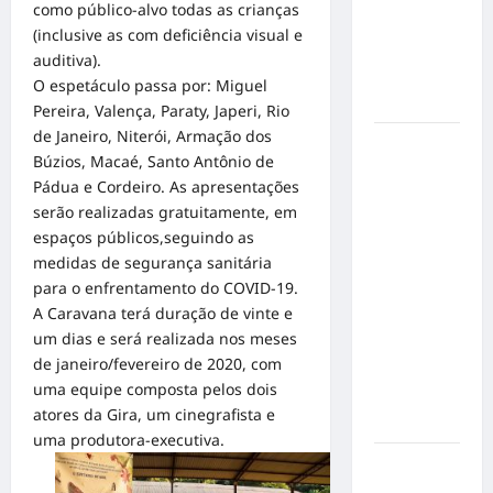
gatos: guia
como público-alvo todas as crianças
completo
(inclusive as com deficiência visual e
para dar
auditiva).
um lar a
O espetáculo passa por: Miguel
um pet
Pereira, Valença, Paraty, Japeri, Rio
de Janeiro, Niterói, Armação dos
Ministério
Búzios, Macaé, Santo Antônio de
Público
Pádua e Cordeiro. As apresentações
pede R$
serão realizadas gratuitamente, em
120
espaços públicos,seguindo as
milhões de
medidas de segurança sanitária
Virgínia
para o enfrentamento do COVID-19.
Fonseca e
A Caravana terá duração de vinte e
Blaze por
um dias e será realizada nos meses
suposta
de janeiro/fevereiro de 2020, com
divulgação
uma equipe composta pelos dois
abusiva de
atores da Gira, um cinegrafista e
apostas
uma produtora-executiva.
Inclusão
em Alta