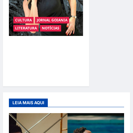
CULTURA
JORNAL GOIANIA
LITERATURA
NOTÍCIAS
Livro apresenta o
compliance como
ferramenta para transformar
comportamento e
sociedade
LEIA MAIS AQUI