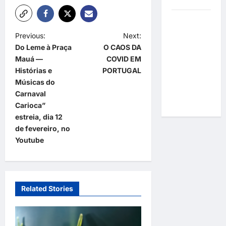
resultados
Gracyanne
Barbosa
P
Previous:
Next:
muda
Do Leme à Praça
O CAOS DA
o
rumo
Mauá —
COVID EM
estético e
s
Histórias e
PORTUGAL
aposta em
t
Músicas do
visual mais
Carnaval
n
natural
Carioca”
a
estreia, dia 12
de fevereiro, no
v
Youtube
i
g
a
Related Stories
t
i
o