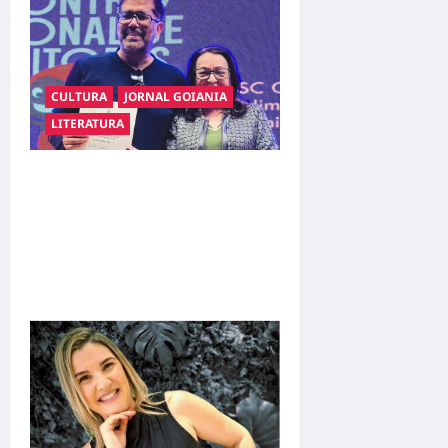
CULTURA
JORNAL GOIANIA
LITERATURA
Poeta Marcelo Girard
conquista o 1º lugar no
Concurso de Poesia Falada
durante o 7º Encontro
Nacional de Escritores