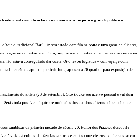
a tradicional casa
abriu hoje com uma surpresa para o grande público –
 e hoje
o
tradicional Bar Luiz tem estado com fila na porta e uma gama de clientes
italização está o restaurateur Otto, proprietário do restaurante que leva seu nome na
casa não estava conseguindo dar conta. Otto levou logística
– com
equipe com
om a intenção de apoio, a partir de hoje, apresenta 20 quadros para exposição de
nascimento do artista (23 de setembro). Otto trouxe seu acervo pessoal e vai doar
. Será ainda possível adquirir reproduções dos quadros e livros sobre a obra de
osos sambistas da primeira metade do século 20, Heitor dos Prazeres descobriu
vel à vida e à cultura das favelas cariocas e era isso que ele gostava de retratar em