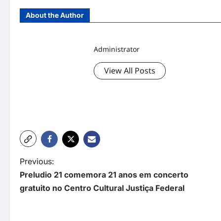
About the Author
Administrator
View All Posts
P
Previous:
Preludio 21 comemora 21 anos em concerto
o
gratuito no Centro Cultural Justiça Federal
s
t