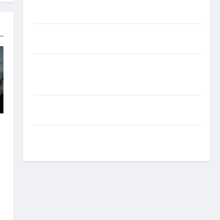
experiência de saúde em mensagem sobre
prevenção e cuidados
Resenha do Brunão chega à sua segunda edição e
promete movimentar a noite goianiense
Poeta Marcelo Girard conquista o 1º lugar no
Concurso de Poesia Falada durante o 7º Encontro
Nacional de Escritores
Dorival Júnior volta ao radar do São Paulo em
meio à crise e pressão por resultados
Gracyanne Barbosa muda rumo estético e aposta
em visual mais natural