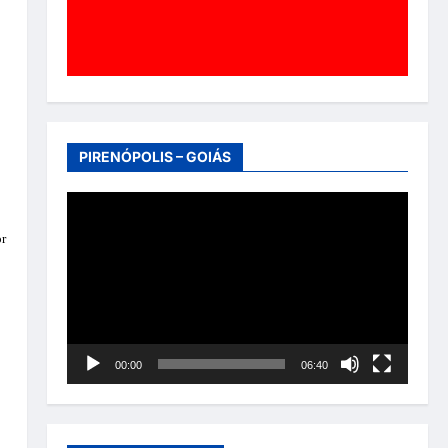
PIRENÓPOLIS – GOIÁS
Tocador
de
or
vídeo
00:00
06:40