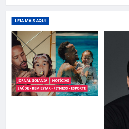
LEIA MAIS AQUI
JORNAL GOIANIA
NOTÍCIAS
SAÚDE - BEM ESTAR - FITNESS - ESPORTE
Entre o futebol e a paternidade: Éder Militão
emociona ao compartilhar momentos
especiais com a filha Cecília