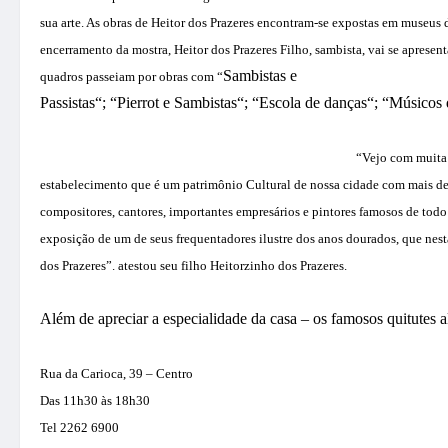
sua arte. As obras de Heitor dos Prazeres encontram-se expostas em museus d
encerramento da mostra, Heitor dos Prazeres Filho, sambista, vai se aprese
Sambistas e
quadros passeiam por obras com “
P
assistas
“
;
“
Pierr
ot
e Sambistas
“;
“
Escola de danças
“; “
M
úsicos
“
Vejo com muita 
estabelecimento que é um patrimônio Cultural de nossa cidade com mais d
compositores, cantores, importantes empresários e pintores famosos de todo
exposição de um de seus frequentadores ilustre dos anos dourados, que nest
dos Prazeres”. atestou seu filho Heitorzinho dos Prazeres.
Além de apreciar a especialidade
da casa – os famosos quitutes 
Rua da Carioca, 39 – Centro
Das 11h30 às 18h30
Tel 2262 6900