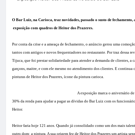
O Bar Luiz, na Carioca, traz novidades, passado o susto de fechamento, 
exposição
com quadros de
Heitor dos Prazeres.
Por conta da crise e a ameaça de fechamento,
o anúncio
gerou uma comoção,
tantos
com
antigos e novos frequentadores no restaurante. Por traz dessa rev
Tijuca, que foi prestar solidariedade
para atender
a demanda de clientes, a 
garçons, maitre, e com ele mesmo no atendimento dos clientes. E continua c
pinturas de Heitor dos Prazeres, ícone da pintura carioca.
A exposição marca o aniversário de 
30% da renda para ajudar a pagar as dívidas do Bar Luiz com os funcionários
Heitor.
Heitor faria hoje 121 anos. Quando já consolidado como um dos mais talent
outro dom: a pintura. A sua origem fez de Heitor dos Prazeres um artista sensí