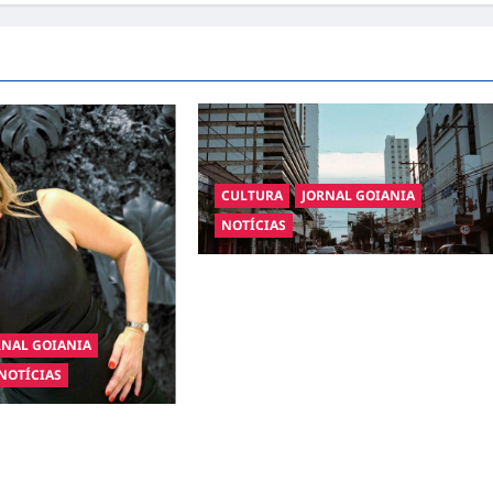
CULTURA
JORNAL GOIANIA
NOTÍCIAS
Três destinos imperdíveis em Goiânia:
cultura, natureza e gastronomia em
foco
RNAL GOIANIA
NOTÍCIAS
 o compliance como
 transformar
e sociedade