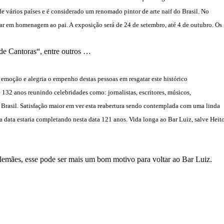
e vários países e é considerado um renomado pintor de arte naif do Brasil. No
ntar em homenagem ao pai. A exposição será de 2
4
de setembro, até 4 de outubro.
Os
 de C
antoras
“, entre outros …
emoção e alegria o empenho destas pessoas em resgatar este histórico
e
132
anos reunindo celebridades como: jornalistas, escritores, músicos,
 Brasil. Satisfação maior em ver esta reabertura sendo contemplada com uma linda
a data estaria completando nesta data 121 anos. Vida longa ao Bar Luiz, salve Heit
alemães
, esse pode ser mais um bom motivo para voltar ao Bar Luiz.