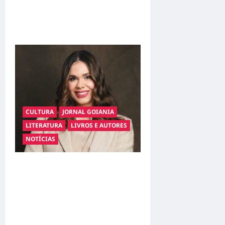
ferramenta para transformar
comportamento e
sociedade
CULTURA
JORNAL GOIANIA
LITERATURA
LIVROS E AUTORES
NOTÍCIAS
De Goiás para o mundo!
CapiMara resgata a
essência do brincar e se
torna nova referência da
música infantil brasileira