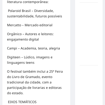
literatura contemporânea:
Inclusão
Polaroid Brasil – Diversidade,
em Alta
sustentabilidade, futuros possíveis
Velocidade:
Influenciador
Mercatto – Mercado editorial
com
Orgânico – Autores e leitores:
Síndrome
engajamento digital
de Down
Realiza
Campi – Academia, teoria, alegria
Sonho nas
Pistas de
Digiteen – Lúdico, imagens e
Goiânia
linguagens teens
Sinal de
O festival também inclui a 25ª Feira
Alerta:
do Livro de Gramado, evento
Carolina
tradicional da cidade, com a
Dieckmann
participação de livrarias e editoras
transforma
do estado.
experiência
EIXOS TEMÁTICOS
de saúde