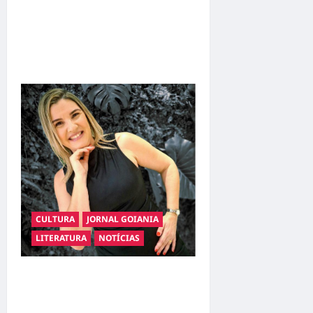
conquista o 1º lugar no
Concurso de Poesia Falada
durante o 7º Encontro
Nacional de Escritores
CULTURA
JORNAL GOIANIA
LITERATURA
NOTÍCIAS
Livro apresenta o
compliance como