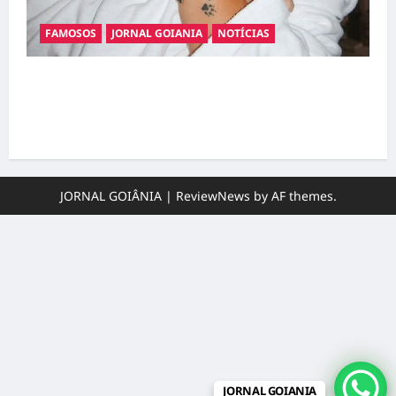
FAMOSOS
JORNAL GOIANIA
NOTÍCIAS
Ministério Público pede R$ 120 milhões de
Virgínia Fonseca e Blaze por suposta
divulgação abusiva de apostas
JORNAL GOIÂNIA
|
ReviewNews
by AF themes.
JORNAL GOIANIA