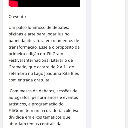
responsável
de cães e
gatos: guia
O evento
completo
Um palco luminoso de debates,
para dar
oficinas e arte para jogar luz no
um lar a
papel da literatura em momentos de
um pet
transformação. Esse é o propósito da
Ministério
primeira edição do
FiliGram
–
Público
Festival Internacional Literário de
pede R$
Gramado, que ocorre de 2 a 11 de
120
setembro no Lago Joaquina Rita Bier,
milhões de
com entrada gratuita.
Virgínia
Com mesas de debates, sessões de
Fonseca e
autógrafos, performances e eventos
Blaze por
artísticos, a programação do
suposta
FiliGram
tem uma curadoria coletiva
divulgação
dividida em eixos temáticos que
abusiva de
abordam temas centrais da
apostas