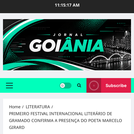
Skip
11:15:19 AM
to
content
Subscribe
Primary
Menu
Home
LITERATURA
PRIMEIRO FESTIVAL INTERNACIONAL LITERÁRIO DE
GRAMADO CONFIRMA A PRESENÇA DO POETA MARCELO
GIRARD