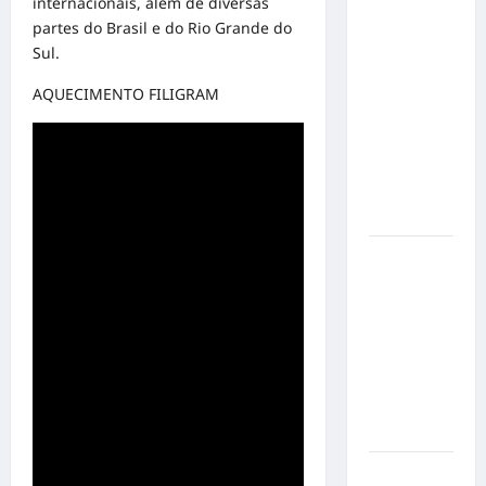
internacionais, além de diversas
Éder
partes do Brasil e do Rio Grande do
Militão
Sul.
emociona
ao
AQUECIMENTO FILIGRAM
compartilhar
momentos
especiais
com a filha
Cecília
Hilber Dias
inaugura a
Bravus
Barbearia e
transforma
sonho em
realidade
em Goiânia
Adoção