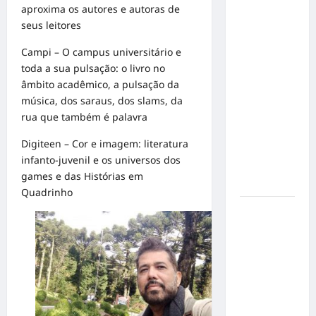
conquista
aproxima os autores e autoras de
o 1º lugar
seus leitores
no
Campi – O campus universitário e
Concurso
toda a sua pulsação: o livro no
de Poesia
âmbito acadêmico, a pulsação da
Falada
música, dos saraus, dos slams, da
durante o
rua que também é palavra
7º
Encontro
Digiteen – Cor e imagem: literatura
Nacional
infanto-juvenil e os universos dos
de
games e das Histórias em
Escritores
Quadrinho
Dorival
Júnior
volta ao
radar do
São Paulo
em meio à
crise e