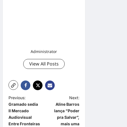
Administrator
View All Posts
P
Previous:
Next:
Gramado sedia
Aline Barros
o
II Mercado
lança “Poder
s
Audiovisual
pra Salvar”,
t
Entre Fronteiras
mais uma