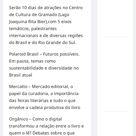
em
Serão 10 dias de atrações no Centro
mensagem
de Cultura de Gramado (Lago
sobre
Joaquina Rita Bier),com 5 eixos
prevenção
temáticos, palestrantes
e cuidados
internacionais e de diversas regiões
do Brasil e do Rio Grande do Sul.
Resenha
do Brunão
Polaroid Brasil – Futuros possíveis.
chega à
Em pauta, temas como
sua
sustentabilidade e diversidade no
segunda
Brasil atual
edição e
promete
Mercatto – Mercado editorial, o
movimentar
papel da curadoria, a importância
a noite
das feiras literárias e tudo o que
goianiense
envolve a cadeia produtiva do livro
Poeta
Orgânico – Como o digital
Marcelo
transformou a relação entre o livro e
Girard
quem o lê? Debates sobre o que