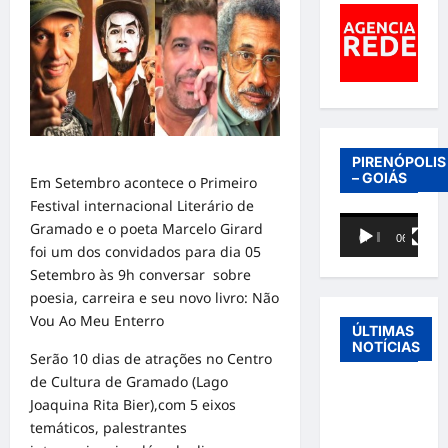
PIRENÓPOLIS
– GOIÁS
Em Setembro acontece o Primeiro
Festival internacional Literário de
Tocador
Gramado e o poeta
Marcelo Girard
00:00
06:40
de
foi um dos convidados para dia 05
vídeo
Setembro às 9h conversar sobre
poesia, carreira e seu novo livro: Não
Vou Ao Meu Enterro
ÚLTIMAS
NOTÍCIAS
Serão 10 dias de atrações no Centro
de Cultura de Gramado (Lago
Entre o
Joaquina Rita Bier),com 5 eixos
futebol e a
temáticos, palestrantes
paternidade: