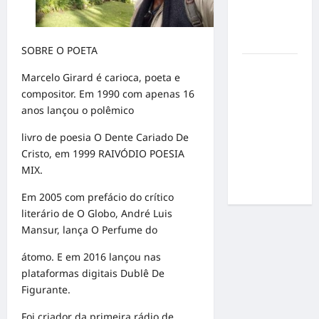
pressão
por
resultados
SOBRE O POETA
Gracyanne
Marcelo Girard é carioca, poeta e
Barbosa
compositor. Em 1990 com apenas 16
muda
anos lançou o polêmico
rumo
estético e
livro de poesia O Dente Cariado De
aposta em
Cristo, em 1999 RAIVÓDIO POESIA
visual mais
MIX.
natural
Em 2005 com prefácio do crítico
literário de O Globo, André Luis
Mansur, lança O Perfume do
átomo. E em 2016 lançou nas
plataformas digitais Dublê De
Figurante.
Foi criador da primeira rádio de