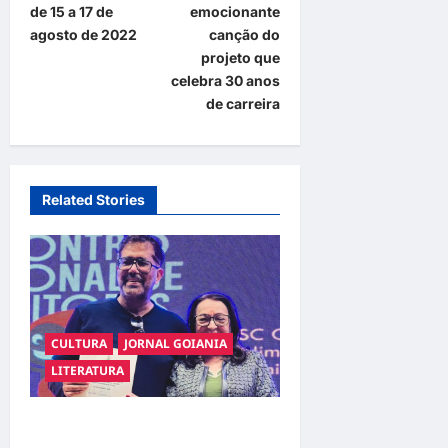
de 15 a 17 de
emocionante
n
agosto de 2022
canção do
a
projeto que
celebra 30 anos
v
de carreira
i
g
a
Related Stories
t
i
o
n
CULTURA
JORNAL GOIANIA
LITERATURA
Poeta Marcelo Girard