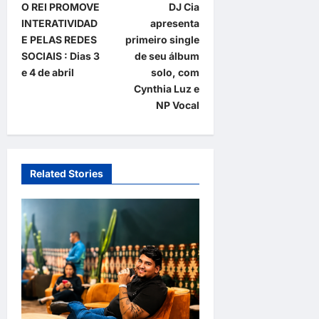
O REI PROMOVE
DJ Cia
o
INTERATIVIDAD
apresenta
s
E PELAS REDES
primeiro single
t
SOCIAIS : Dias 3
de seu álbum
e 4 de abril
solo, com
n
Cynthia Luz e
a
NP Vocal
v
i
g
Related Stories
a
t
i
o
n