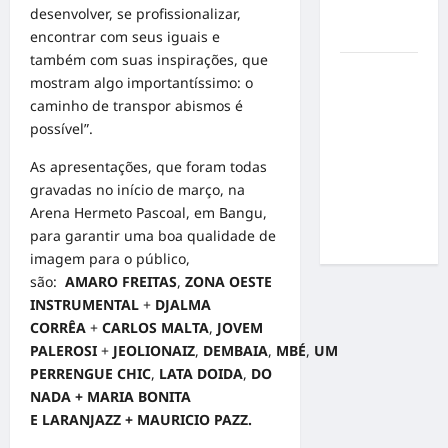
por
desenvolver, se profissionalizar,
resultados
encontrar com seus iguais e
também com suas inspirações, que
Gracyanne
mostram algo importantíssimo: o
Barbosa
caminho de transpor abismos é
muda
possível”.
rumo
estético e
As apresentações, que foram todas
aposta em
gravadas no início de março, na
visual mais
Arena Hermeto Pascoal, em Bangu,
natural
para garantir uma boa qualidade de
imagem para o público,
são:
AMARO FREITAS
,
ZONA OESTE
INSTRUMENTAL
+
DJALMA
CORRÊA
+
CARLOS MALTA
,
JOVEM
PALEROSI
+
JEOLIONAIZ
,
DEMBAIA
,
MBÉ
,
UM
PERRENGUE CHIC
,
LATA DOIDA
,
DO
NADA + MARIA BONITA
E
LARANJAZZ + MAURICIO PAZZ.