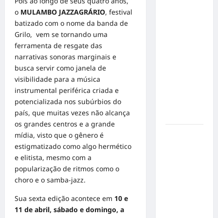
Pois ao longo de seus quatro anos,
Inclusão
o
MULAMBO JAZZAGRÁRIO
, festival
em Alta
batizado com o nome da banda de
Velocidade:
Grilo, vem se tornando uma
Influenciador
ferramenta de resgate das
com
narrativas sonoras marginais e
Síndrome
busca servir como janela de
de Down
visibilidade para a música
Realiza
instrumental periférica criada e
Sonho nas
potencializada nos subúrbios do
Pistas de
país, que muitas vezes não alcança
Goiânia
os grandes centros e a grande
Sinal de
mídia, visto que o gênero é
Alerta:
estigmatizado como algo hermético
Carolina
e elitista, mesmo com a
Dieckmann
popularização de ritmos como o
transforma
choro e o samba-jazz.
experiência
Sua sexta edição acontece em
10 e
de saúde
11 de abril, sábado e domingo, a
em