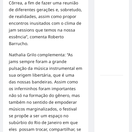
o 1º lugar
Côrrea, a fim de fazer uma reunião
no
de diferentes gerações e, sobretudo,
Concurso
de realidades, assim como propor
de Poesia
encontros inusitados com o clima de
Falada
jam sessions que temos na nossa
durante o
essência”, comenta Roberto
7º
Barrucho.
Encontro
Nathalia Grilo complementa: “As
Nacional
jams sempre foram a grande
de
pulsação da música instrumental em
Escritores
sua origem libertária, que é uma
Dorival
das nossas bandeiras. Assim como
Júnior
os inferninhos foram importantes
volta ao
não só na formação do gênero, mas
radar do
também no sentido de empoderar
São Paulo
músicos marginalizados, o festival
em meio à
se propõe a ser um espaço no
crise e
subúrbio do Rio de Janeiro em que
pressão
eles possam trocar, compartilhar, se