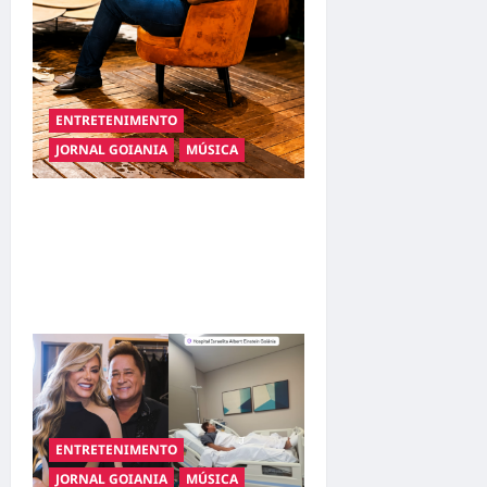
ENTRETENIMENTO
JORNAL GOIANIA
MÚSICA
Resenha do Brunão chega à
sua segunda edição e
promete movimentar a noite
goianiense
ENTRETENIMENTO
JORNAL GOIANIA
MÚSICA