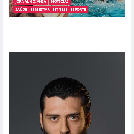
JORNAL GOIANIA
NOTÍCIAS
SAÚDE - BEM ESTAR - FITNESS - ESPORTE
Entre o futebol e a paternidade: Éder Militão
emociona ao compartilhar momentos
especiais com a filha Cecília