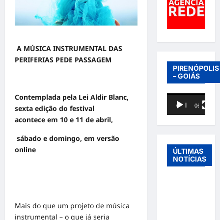
A MÚSICA INSTRUMENTAL DAS
PERIFERIAS PEDE PASSAGEM
PIRENÓPOLIS
– GOIÁS
Contemplada pela Lei Aldir Blanc,
Tocador
00:00
06:40
sexta edição do festival
de
acontece
em 10 e 11 de abril,
vídeo
sábado e domingo, em versão
online
ÚLTIMAS
NOTÍCIAS
Entre o
futebol e a
paternidade:
Mais do que um projeto de música
Éder
instrumental – o que já seria