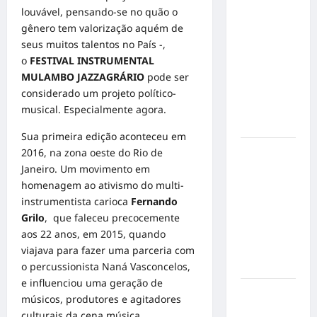
Militão
louvável, pensando-se no quão o
emociona
gênero tem valorização aquém de
ao
seus muitos talentos no País -,
compartilhar
o
FESTIVAL INSTRUMENTAL
momentos
MULAMBO JAZZAGRÁRIO
pode ser
especiais
considerado um projeto político-
com a filha
musical. Especialmente agora.
Cecília
Sua primeira edição aconteceu em
Hilber Dias
2016, na zona oeste do Rio de
inaugura a
Janeiro. Um movimento em
Bravus
homenagem ao ativismo do multi-
Barbearia e
instrumentista carioca
Fernando
transforma
Grilo
, que faleceu precocemente
sonho em
aos 22 anos, em 2015, quando
realidade
viajava para fazer uma parceria com
em Goiânia
o percussionista Naná Vasconcelos,
e influenciou uma geração de
Adoção
músicos, produtores e agitadores
responsável
culturais da cena música