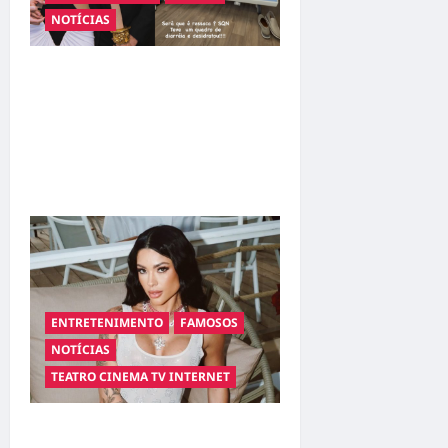
NOTÍCIAS
Sertanejo Leonardo é
internado em Goiânia após
quadro de desidratação;
família diz que ele está fora
de risco
ENTRETENIMENTO
FAMOSOS
NOTÍCIAS
TEATRO CINEMA TV INTERNET
“Coração em Rede