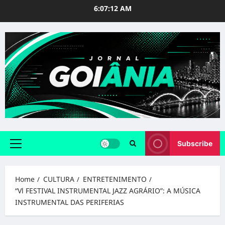
Skip
6:07:14 AM
to
content
Subscribe
Primary
Menu
Home
CULTURA
ENTRETENIMENTO
“Vl FESTIVAL INSTRUMENTAL JAZZ AGRÁRIO”: A MÚSICA
INSTRUMENTAL DAS PERIFERIAS