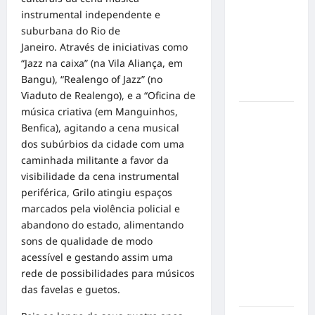
de cães e
instrumental independente e
gatos: guia
suburbana do Rio de
completo
Janeiro. Através de iniciativas como
para dar
“Jazz na caixa” (na Vila Aliança, em
um lar a
Bangu), “Realengo of Jazz” (no
um pet
Viaduto de Realengo), e a “Oficina de
música criativa (em Manguinhos,
Ministério
Benfica), agitando a cena musical
Público
dos subúrbios da cidade com uma
pede R$
caminhada militante a favor da
120
visibilidade da cena instrumental
milhões de
periférica, Grilo atingiu espaços
Virgínia
marcados pela violência policial e
Fonseca e
abandono do estado, alimentando
Blaze por
sons de qualidade de modo
suposta
acessível e gestando assim uma
divulgação
rede de possibilidades para músicos
abusiva de
das favelas e guetos.
apostas