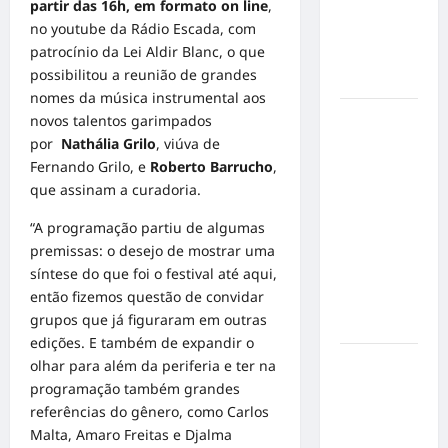
partir das 16h, em formato on line
,
mensagem
no
youtube da Rádio Escada
, com
sobre
patrocínio da Lei Aldir Blanc, o que
prevenção
possibilitou a reunião de grandes
e cuidados
nomes da música instrumental aos
Resenha
novos talentos garimpados
do Brunão
por
Nathália Grilo
, viúva de
chega à
Fernando Grilo, e
Roberto Barrucho
,
sua
que assinam a curadoria.
segunda
“A programação partiu de algumas
edição e
premissas: o desejo de mostrar uma
promete
síntese do que foi o festival até aqui,
movimentar
então fizemos questão de convidar
a noite
grupos que já figuraram em outras
goianiense
edições. E também de expandir o
Poeta
olhar para além da periferia e ter na
Marcelo
programação também grandes
Girard
referências do gênero, como Carlos
conquista
Malta, Amaro Freitas e Djalma