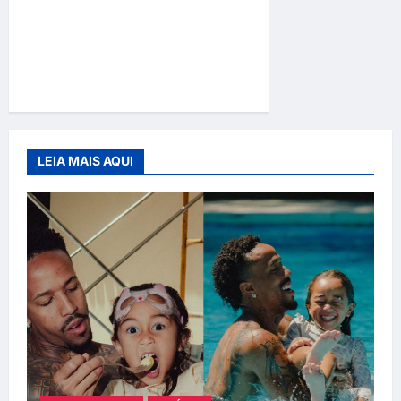
Nacional: Nova Eleita de
Belo Assina com Reality e
Agita os Bastidores da
Fama”
LEIA MAIS AQUI