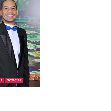
IA
NOTÍCIAS
ções: como
idam com a Gestão
oal?