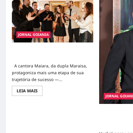
JORNAL GOIANIA
Maiara investe em imóvel milionário em
Goiânia
A cantora Maiara, da dupla Maraisa,
protagoniza mais uma etapa de sua
trajetória de sucesso —...
Read
LEIA MAIS
more
JORNAL GOIAN
about
Maiara
investe
em
Dinheiro e Emo
imóvel
universitários l
milionário
em
Financeira Pess
Goiânia