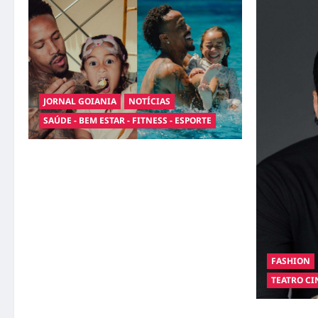
JORNAL GOIANIA
NOTÍCIAS
SAÚDE - BEM ESTAR - FITNESS - ESPORTE
Entre o futebol e a paternidade: Éder Militão
emociona ao compartilhar momentos
especiais com a filha Cecília
FASHION
TEATRO CI
Hilber Dias 