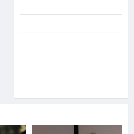
experiência de saúde em mensagem sobre
prevenção e cuidados
Resenha do Brunão chega à sua segunda edição e
promete movimentar a noite goianiense
Poeta Marcelo Girard conquista o 1º lugar no
Concurso de Poesia Falada durante o 7º Encontro
Nacional de Escritores
Dorival Júnior volta ao radar do São Paulo em
meio à crise e pressão por resultados
Gracyanne Barbosa muda rumo estético e aposta
em visual mais natural