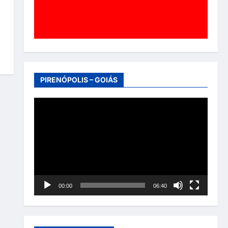
PIRENÓPOLIS – GOIÁS
Tocador
de
vídeo
00:00
06:40