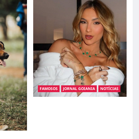
FAMOSOS
JORNAL GOIANIA
NOTÍCIAS
Ministério Público pede R$ 120 milhões de
Virgínia Fonseca e Blaze por suposta
divulgação abusiva de apostas
gatos: guia