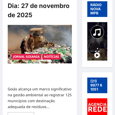
Dia:
27 de novembro
RÁDIO
NOVA
MPB
de 2025
JORNAL GOIANIA
NOTÍCIAS
Goiás Avança na Gestão de
Resíduos e Se Aproxima do Fim dos
Lixões
(21)
9977 6
Goiás alcança um marco significativo
1051
na gestão ambiental ao registrar 125
municípios com destinação
adequada de resíduos...