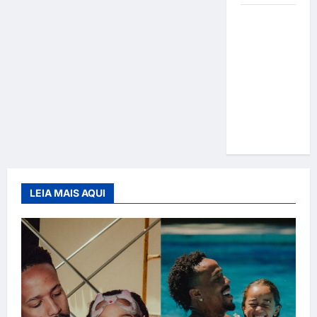
Gracyanne
Barbosa
muda
rumo
estético e
aposta em
visual mais
natural
LEIA MAIS AQUI