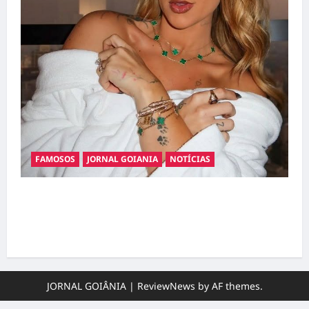
FAMOSOS
JORNAL GOIANIA
NOTÍCIAS
Ministério Público pede R$ 120 milhões de
Virgínia Fonseca e Blaze por suposta
divulgação abusiva de apostas
JORNAL GOIÂNIA
|
ReviewNews
by AF themes.