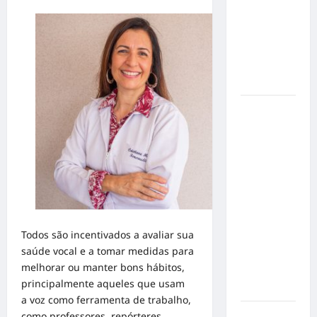
de cães e
gatos: guia
completo
para dar
um lar a
um pet
Ministério
Público
pede R$
120
milhões de
Virgínia
Fonseca e
Blaze por
Todos são incentivados a avaliar sua
suposta
saúde vocal e a tomar medidas para
divulgação
melhorar ou manter bons hábitos,
abusiva de
principalmente aqueles que usam
apostas
a
voz
como ferramenta de trabalho,
Inclusão
como professores, repórteres,