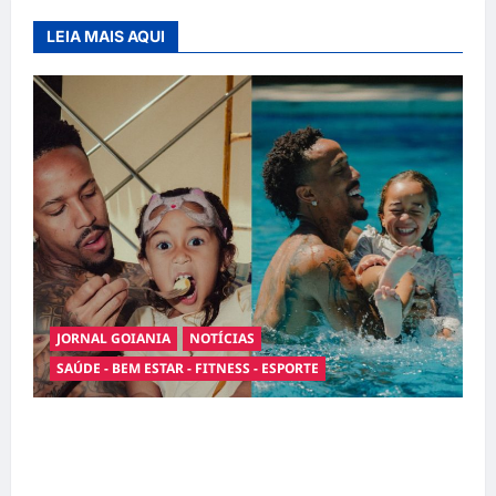
LEIA MAIS AQUI
JORNAL GOIANIA
NOTÍCIAS
SAÚDE - BEM ESTAR - FITNESS - ESPORTE
Entre o futebol e a paternidade: Éder Militão
emociona ao compartilhar momentos
especiais com a filha Cecília