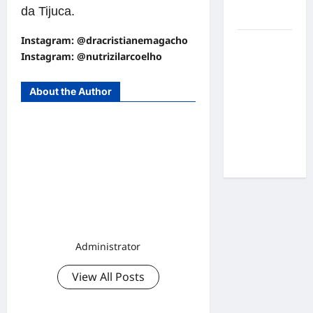
por
da Tijuca.
resultados
Instagram: @dracristianemagacho
Gracyanne
Instagram: @nutrizilarcoelho
Barbosa
muda
rumo
About the Author
estético e
aposta em
visual mais
natural
Administrator
View All Posts