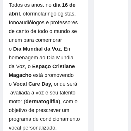
Militão
Todos os anos, no
dia
16 de
emociona
abril
, otorrinolaringologistas,
ao
compartilhar
fonoaudiólogos e professores
momentos
de canto de todo o mundo se
especiais
unem para comemorar
com a filha
o
Dia
Mundial da
Voz
.
Em
Cecília
homenagem ao
Dia
Mundial
Hilber Dias
da
Voz
, o
Espaço Cristiane
inaugura a
Bravus
Magacho
está promovendo
Barbearia e
o
Vocal Care Day,
onde será
transforma
avaliada a
voz
e seu talento
sonho em
realidade
motor (
dermatoglifia
), com o
em Goiânia
objetivo de prescrever um
Adoção
programa de condicionamento
responsável
vocal personalizado.