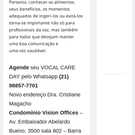
Portanto, conhecer os alimentos,
no
seus benefícios, os momentos
Concurso
adequados de ingeri-los ou evitá-los
de Poesia
torna-se importante não só para
Falada
profissionais da
voz
, mas também
durante o
para todos que desejam manter
7º
uma boa comunicação e
Encontro
uma
voz
saudável.
Nacional
de
Agende
seu VOCAL CARE
Escritores
DAY pelo Whatsapp
(21)
Dorival
98857-7701
Júnior
volta ao
Novo endereço Dra. Cristiane
radar do
Magacho
São Paulo
Condomínio Vision Offices
–
em meio à
crise e
Av. Embaixador Abelardo
pressão
Bueno, 3500 sala 802 – Barra