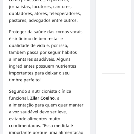
em Alta
jornalistas, locutores, cantores,
Velocidade:
dubladores, atores, teleoperadores,
Influenciador
pastores, advogados entre outros.
com
Proteger da saúde das cordas vocais
Síndrome
é sinônimo de bem-estar e
de Down
qualidade de vida e, por isso,
Realiza
também passa por seguir hábitos
Sonho nas
alimentares saudáveis. Alguns
Pistas de
ingredientes possuem nutrientes
Goiânia
importantes para deixar o seu
Sinal de
timbre perfeito!
Alerta:
Segundo a nutricionista clínica
Carolina
funcional,
Zilar Coelho
, a
Dieckmann
alimentação para quem quer manter
transforma
a
voz
saudável deve ser leve,
experiência
evitando alimentos muito
de saúde
condimentados. “Essa medida é
em
importante porque uma alimentação