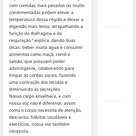
mensagem
com comidas mais pesadas ou muito
sobre
condimentadas podem elevar a
prevenção
temperatura dessa região e deixar a
e cuidados
digestão mais lenta, atrapalhando a
Resenha
função do diafragma e da
do Brunão
respiração.” explica, dando duas
chega à
dicas: beber muita água e consumir
sua
alimentos como maçã, romã e
segunda
salsão, que possuem poder
edição e
adstringente, colaborando para
promete
limpar as cordas vocais, fazendo
movimentar
uma contração dos tecidos e
a noite
diminuindo as secreções.
goianiense
Nosso corpo envelhece, e com
nossa
voz
não é diferente, assim
Poeta
como o corpo necessita de atenção,
Marcelo
descanso, hábitos saudáveis e
Girard
exercícios, nossa
voz
também
conquista
necessita.
o 1º lugar