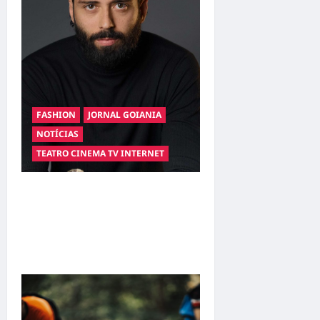
FASHION
JORNAL GOIANIA
NOTÍCIAS
TEATRO CINEMA TV INTERNET
Hilber Dias inaugura a
Bravus Barbearia e
transforma sonho em
realidade em Goiânia