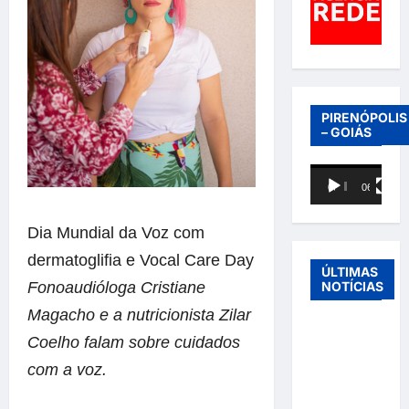
PIRENÓPOLIS
– GOIÁS
Tocador
00:00
06:40
de
vídeo
Dia
Mundial da
Voz
com
dermatoglifia e Vocal Care Day
ÚLTIMAS
Fonoaudióloga Cristiane
NOTÍCIAS
Magacho e a nutricionista Zilar
Entre o
Coelho falam sobre cuidados
futebol e a
com a
voz
.
paternidade:
Éder