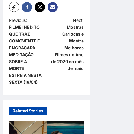
P
Previous:
Next:
FILME INÉDITO
Mostras
o
QUE TRAZ
Cariocas e
s
COMOVENTE E
Mostra
t
ENGRAÇADA
Melhores
MEDITAÇÃO
Filmes do Ano
n
SOBRE A
de 2020 no mês
a
MORTE
de maio
ESTREIA NESTA
v
SEXTA (16/04)
i
g
a
Related Stories
t
i
o