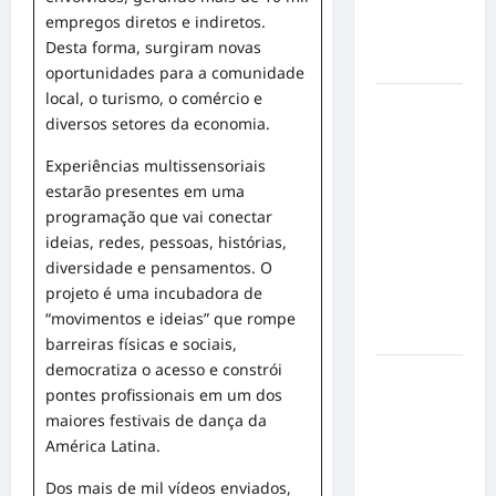
sobre
empregos diretos e indiretos.
prevenção
Desta forma, surgiram novas
e cuidados
oportunidades para a comunidade
local, o turismo, o comércio e
Resenha
diversos setores da economia.
do Brunão
chega à
Experiências multissensoriais
sua
estarão presentes em uma
segunda
programação que vai conectar
edição e
ideias, redes, pessoas, histórias,
promete
diversidade e pensamentos. O
movimentar
projeto é uma incubadora de
a noite
“movimentos e ideias” que rompe
goianiense
barreiras físicas e sociais,
democratiza o acesso e constrói
Poeta
pontes profissionais em um dos
Marcelo
maiores festivais de dança da
Girard
América Latina.
conquista
o 1º lugar
Dos mais de mil vídeos enviados,