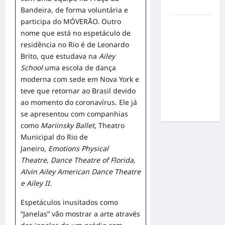
resultados
Bandeira, de forma voluntária e
participa do MÓVERÃO. Outro
Gracyanne
nome que está no espetáculo de
Barbosa
residência no Rio é de Leonardo
muda
Brito, que estudava na
Ailey
rumo
School
uma escola de dança
estético e
moderna com sede em Nova York e
aposta em
teve que retornar ao Brasil devido
visual mais
ao momento do coronavírus. Ele já
natural
se apresentou com companhias
como
Mariinsky Ballet
, Theatro
Municipal do Rio de
Janeiro,
Emotions Physical
Theatre
,
Dance
Theatre of Florida,
Alvin Ailey American Dance Theatre
e Ailey II.
Espetáculos inusitados como
“Janelas” vão mostrar a arte através