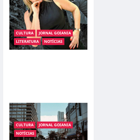
CULTURA
JORNAL GOIANIA
LITERATURA
NOTÍCIAS
Livro apresenta o
compliance como
ferramenta para transformar
comportamento e
sociedade
CULTURA
JORNAL GOIANIA
NOTÍCIAS