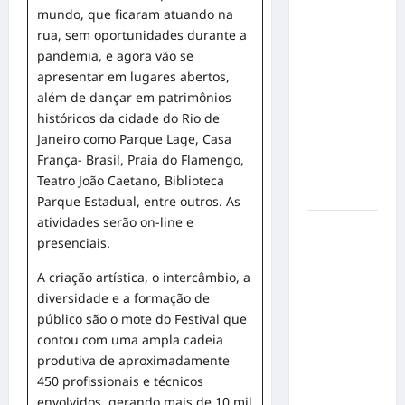
em Alta
mundo, que ficaram atuando na
Velocidade:
rua, sem oportunidades durante a
Influenciador
pandemia, e agora vão se
com
apresentar em lugares abertos,
Síndrome
além de dançar em patrimônios
de Down
históricos da cidade do Rio de
Realiza
Janeiro como Parque Lage, Casa
Sonho nas
França- Brasil, Praia do Flamengo,
Pistas de
Teatro João Caetano, Biblioteca
Goiânia
Parque Estadual, entre outros. As
atividades serão on-line e
Sinal de
presenciais.
Alerta:
Carolina
A criação artística, o intercâmbio, a
Dieckmann
diversidade e a formação de
transforma
público são o mote do Festival que
experiência
contou com uma ampla cadeia
de saúde
produtiva de aproximadamente
em
450 profissionais e técnicos
mensagem
envolvidos, gerando mais de 10 mil