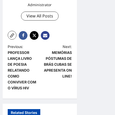
Administrator
View All Posts
P
Previous:
Next:
PROFESSOR
MEMÓRIAS
o
LANÇA LIVRO
PÓSTUMAS DE
s
DE POESIA
BRÁS CUBAS SE
t
RELATANDO
APRESENTA ON
COMO
LINE!
n
CONVIVER COM
a
O VÍRUS HIV
v
i
g
Related Stories