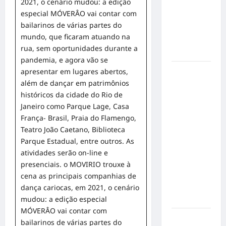
2021, o cenário mudou: a edição
gatos: guia
especial MÓVERÂO vai contar com
completo
bailarinos de várias partes do
para dar
mundo, que ficaram atuando na
um lar a
rua, sem oportunidades durante a
um pet
pandemia, e agora vão se
apresentar em lugares abertos,
Ministério
além de dançar em patrimônios
Público
históricos da cidade do Rio de
pede R$
Janeiro como Parque Lage, Casa
120
França- Brasil, Praia do Flamengo,
milhões de
Teatro João Caetano, Biblioteca
Virgínia
Parque Estadual, entre outros. As
Fonseca e
atividades serão on-line e
Blaze por
presenciais. o MOVIRIO trouxe à
suposta
cena as principais companhias de
divulgação
dança cariocas, em 2021, o cenário
abusiva de
mudou: a edição especial
apostas
MÓVERÂO vai contar com
Inclusão
bailarinos de várias partes do