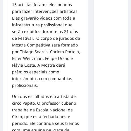
no
15 artistas foram selecionados
Concurso
para fazer intervenções artísticas.
de Poesia
Eles gravarão vídeos com toda a
Falada
infraestrutura profissional que
durante o
serão exibidos durante os 21 dias
7º
de Festival. O corpo de jurados da
Encontro
Mostra Competitiva será formado
Nacional
por Thiago Soares, Carlota Portela,
de
Ester Weitzman, Felipe Ursão e
Escritores
Flávia Costa. A Mostra dará
prêmios especiais como
Dorival
intercâmbios com companhias
Júnior
profissionais.
volta ao
radar do
Um dos escolhidos é o artista de
São Paulo
circo Papito. O professor cubano
em meio à
trabalha na Escola Nacional de
crise e
Circo, que está fechada neste
pressão
período. Ele continua seus treinos
por
com uma equipe na Praça da