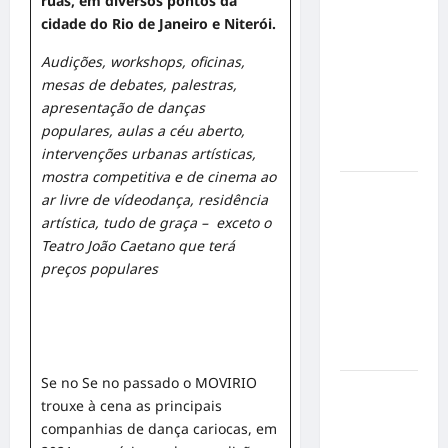
ruas, em diversos pontos da
emociona
cidade do Rio de Janeiro e Niterói.
ao
Audições, workshops, oficinas,
compartilhar
mesas de debates, palestras,
momentos
apresentação de danças
especiais
populares, aulas a céu aberto,
com a filha
intervenções urbanas artísticas,
Cecília
mostra competitiva e de cinema ao
Hilber Dias
ar livre de vídeodança, residência
inaugura a
artística, tudo de graça – exceto o
Bravus
Teatro João Caetano que terá
Barbearia e
preços populares
transforma
sonho em
realidade
em Goiânia
Se no Se no passado o MOVIRIO
Adoção
trouxe à cena as principais
responsável
companhias de dança cariocas, em
de cães e