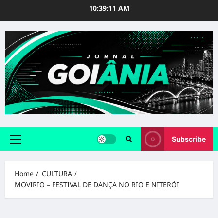
Skip
10:39:12 AM
to
content
Subscribe
Primary
Menu
Home
CULTURA
MOVIRIO – FESTIVAL DE DANÇA NO RIO E NITERÓI