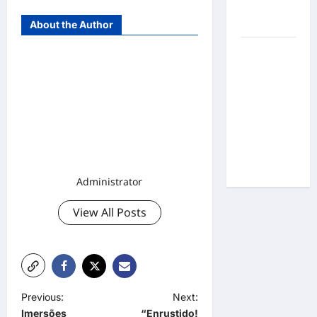
por
resultados
About the Author
Gracyanne
Barbosa
muda
rumo
estético e
aposta em
visual mais
natural
Administrator
View All Posts
P
Previous:
Next:
Imersões
“Enrustido!