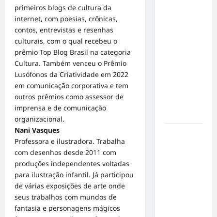
Inclusão
primeiros blogs de cultura da
em Alta
internet, com poesias, crônicas,
Velocidade:
contos, entrevistas e resenhas
Influenciador
culturais, com o qual recebeu o
com
prêmio Top Blog Brasil na categoria
Síndrome
Cultura. Também venceu o Prêmio
de Down
Lusófonos da Criatividade em 2022
Realiza
em comunicação corporativa e tem
Sonho nas
outros prêmios como assessor de
Pistas de
imprensa e de comunicação
Goiânia
organizacional.
Nani Vasques
Sinal de
Professora e ilustradora. Trabalha
Alerta:
com desenhos desde 2011 com
Carolina
produções independentes voltadas
Dieckmann
para ilustração infantil. Já participou
transforma
de várias exposições de arte onde
experiência
seus trabalhos com mundos de
de saúde
fantasia e personagens mágicos
em