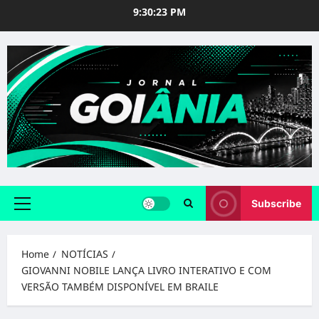
Skip
9:30:24 PM
to
content
Subscribe
Primary
Menu
Home
NOTÍCIAS
GIOVANNI NOBILE LANÇA LIVRO INTERATIVO E COM
VERSÃO TAMBÉM DISPONÍVEL EM BRAILE