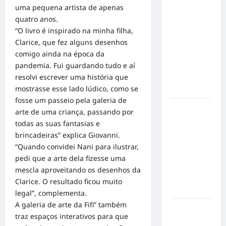
uma pequena artista de apenas
Militão
quatro anos.
emociona
“O livro é inspirado na minha filha,
ao
Clarice, que fez alguns desenhos
compartilhar
comigo ainda na época da
momentos
pandemia. Fui guardando tudo e aí
especiais
resolvi escrever uma história que
com a filha
mostrasse esse lado lúdico, como se
Cecília
fosse um passeio pela galeria de
Hilber Dias
arte de uma criança, passando por
inaugura a
todas as suas fantasias e
Bravus
brincadeiras” explica Giovanni.
Barbearia e
“Quando convidei Nani para ilustrar,
transforma
pedi que a arte dela fizesse uma
sonho em
mescla aproveitando os desenhos da
realidade
Clarice. O resultado ficou muito
em Goiânia
legal”, complementa.
A galeria de arte da Fifi” também
Adoção
traz espaços interativos para que
responsável