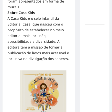
foram apresentados em forma de
mensagem
murais.
sobre
Sobre Casa Kids
prevenção
A Casa Kids é o selo infantil da
e cuidados
Editorial Casa, que nasceu com o
Resenha
propósito de estabelecer no meio
do Brunão
editorial mais inclusão,
chega à
acessibilidade e diversidade. A
sua
editora tem a missão de tornar a
segunda
publicação de livros mais acessível e
edição e
inclusiva na divulgação dos saberes.
promete
movimentar
a noite
goianiense
Poeta
Marcelo
Girard
conquista