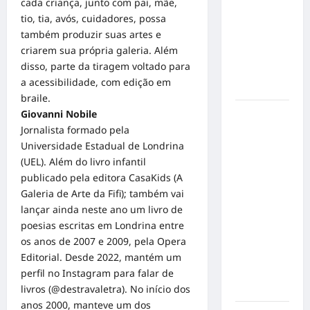
cada criança, junto com pai, mãe,
de cães e
tio, tia, avós, cuidadores, possa
gatos: guia
também produzir suas artes e
completo
criarem sua própria galeria. Além
para dar
disso, parte da tiragem voltado para
um lar a
a acessibilidade, com edição em
um pet
braile.
Giovanni Nobile
Ministério
Jornalista formado pela
Público
Universidade Estadual de Londrina
pede R$
(UEL). Além do livro infantil
120
publicado pela editora CasaKids (A
milhões de
Galeria de Arte da Fifi); também vai
Virgínia
lançar ainda neste ano um livro de
Fonseca e
poesias escritas em Londrina entre
Blaze por
os anos de 2007 e 2009, pela Opera
suposta
Editorial. Desde 2022, mantém um
divulgação
perfil no Instagram para falar de
abusiva de
livros (@destravaletra). No início dos
apostas
anos 2000, manteve um dos