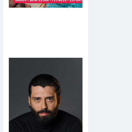
Entre o futebol e a
paternidade: Éder Militão
emociona ao compartilhar
momentos especiais com a
filha Cecília