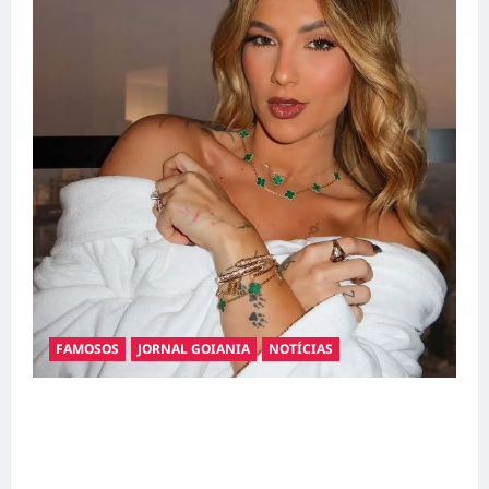
FAMOSOS
JORNAL GOIANIA
NOTÍCIAS
Ministério Público pede R$ 120 milhões de
Virgínia Fonseca e Blaze por suposta
divulgação abusiva de apostas