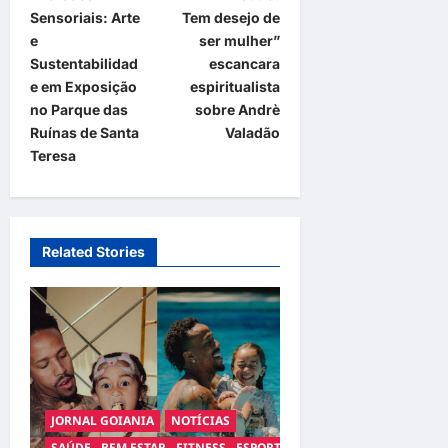
o
Sensoriais: Arte
Tem desejo de
s
e
ser mulher”
t
Sustentabilidad
escancara
e em Exposição
espiritualista
n
no Parque das
sobre Andrè
a
Ruínas de Santa
Valadão
Teresa
v
i
g
a
Related Stories
t
i
o
n
JORNAL GOIANIA
NOTÍCIAS
SAÚDE - BEM ESTAR - FITNESS - ESPORTE