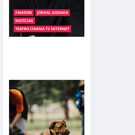
FASHION
JORNAL GOIANIA
NOTÍCIAS
TEATRO CINEMA TV INTERNET
Hilber Dias inaugura a
Bravus Barbearia e
transforma sonho em
realidade em Goiânia