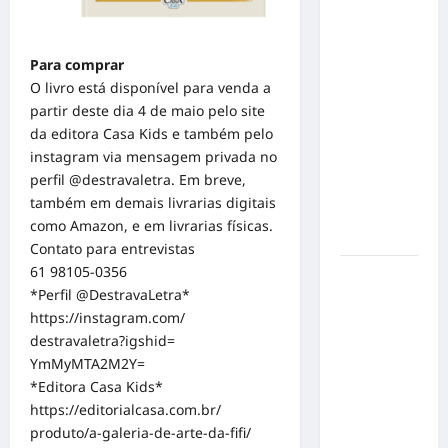
o 1º lugar
no
Concurso
Para comprar
de Poesia
O livro está disponível para venda a
Falada
partir deste dia 4 de maio pelo site
durante o
da editora Casa Kids e também pelo
7º
instagram via mensagem privada no
Encontro
perfil @destravaletra. Em breve,
Nacional
também em demais livrarias digitais
de
como Amazon, e em livrarias físicas.
Escritores
Contato para entrevistas
61 98105-0356
Dorival
*Perfil @DestravaLetra*
Júnior
https://instagram.com/
volta ao
destravaletra?igshid=
radar do
YmMyMTA2M2Y=
São Paulo
*Editora Casa Kids*
em meio à
https://editorialcasa.com.br/
crise e
produto/a-galeria-de-arte-da-
fifi/
pressão