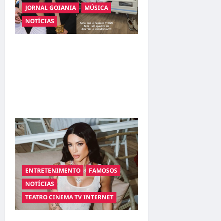
JORNAL GOIANIA
MÚSICA
NOTÍCIAS
Sertanejo Leonardo é
internado em Goiânia após
quadro de desidratação;
família diz que ele está fora
de risco
ENTRETENIMENTO
FAMOSOS
NOTÍCIAS
TEATRO CINEMA TV INTERNET