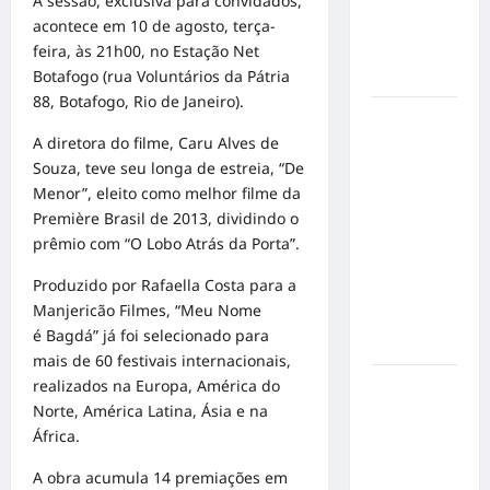
A sessão, exclusiva para convidados,
mensagem
acontece em 10 de agosto, terça-
sobre
feira, às 21h00, no Estação Net
prevenção
Botafogo (rua Voluntários da Pátria
e cuidados
88, Botafogo, Rio de Janeiro).
Resenha
A diretora do filme, Caru Alves de
do Brunão
Souza, teve seu longa de estreia, “De
chega à
Menor”, eleito como melhor filme da
sua
Première Brasil de 2013, dividindo o
segunda
prêmio com “O Lobo Atrás da Porta”.
edição e
promete
Produzido por Rafaella Costa para a
movimentar
Manjericão Filmes, “Meu Nome
a noite
é Bagdá” já foi selecionado para
goianiense
mais de 60 festivais internacionais,
realizados na Europa, América do
Poeta
Norte, América Latina, Ásia e na
Marcelo
África.
Girard
conquista
A obra acumula 14 premiações em
o 1º lugar