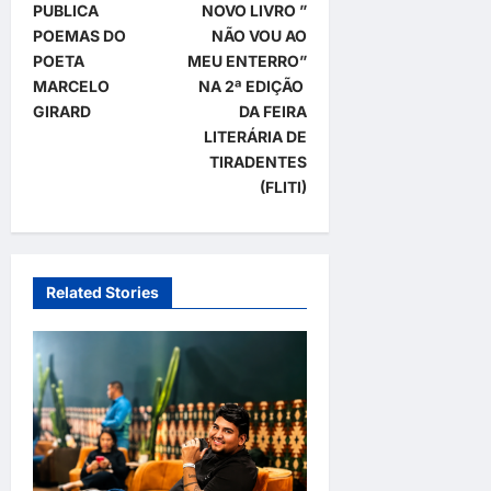
t
PUBLICA
NOVO LIVRO ”
POEMAS DO
NÃO VOU AO
n
POETA
MEU ENTERRO”
a
MARCELO
NA 2ª EDIÇÃO
GIRARD
DA FEIRA
v
LITERÁRIA DE
i
TIRADENTES
g
(FLITI)
a
t
i
Related Stories
o
n