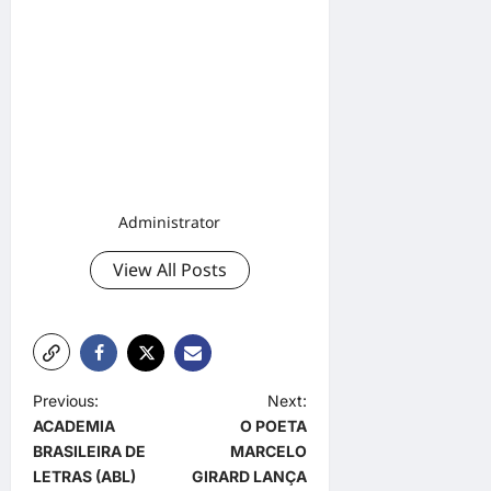
Administrator
View All Posts
P
Previous:
Next:
ACADEMIA
O POETA
o
BRASILEIRA DE
MARCELO
s
LETRAS (ABL)
GIRARD LANÇA