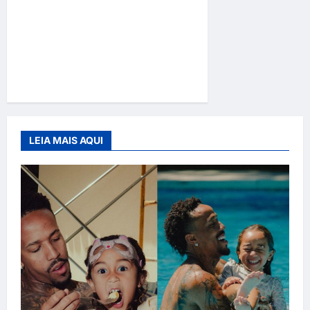
“Coração em Rede
Nacional: Nova Eleita de
Belo Assina com Reality e
Agita os Bastidores da
Fama”
LEIA MAIS AQUI