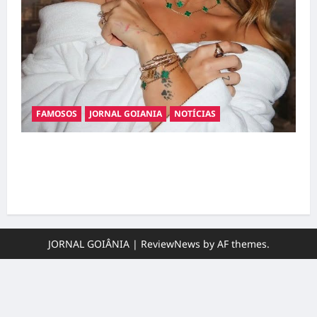
FAMOSOS
JORNAL GOIANIA
NOTÍCIAS
Ministério Público pede R$ 120 milhões de
Virgínia Fonseca e Blaze por suposta
divulgação abusiva de apostas
JORNAL GOIÂNIA
|
ReviewNews
by AF themes.