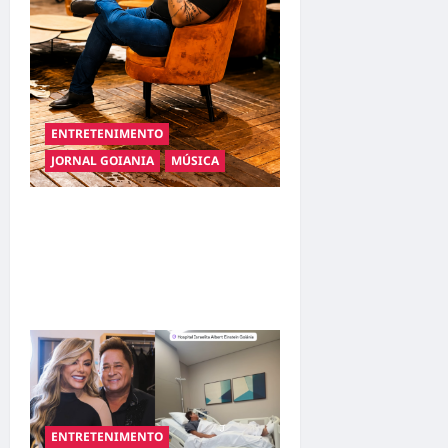
ENTRETENIMENTO
JORNAL GOIANIA
MÚSICA
Resenha do Brunão chega à
sua segunda edição e
promete movimentar a noite
goianiense
ENTRETENIMENTO