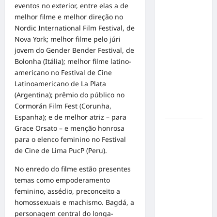
eventos no exterior, entre elas a de
no
melhor filme e melhor direção no
Concurso
Nordic International Film Festival, de
de Poesia
Nova York; melhor filme pelo júri
Falada
jovem do Gender Bender Festival, de
durante o
Bolonha (Itália); melhor filme latino-
7º
americano no Festival de Cine
Encontro
Latinoamericano de La Plata
Nacional
(Argentina); prêmio do público no
de
Cormorán Film Fest (Corunha,
Escritores
Espanha); e de melhor atriz – para
Grace Orsato – e menção honrosa
Dorival
para o elenco feminino no Festival
Júnior
de Cine de Lima PucP (Peru).
volta ao
radar do
No enredo do filme estão presentes
São Paulo
temas como empoderamento
em meio à
feminino, assédio, preconceito a
crise e
homossexuais e machismo. Bagdá, a
pressão
personagem central do longa-