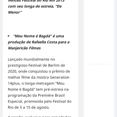
venceu Festival do Rio em 2013
em Alta
com seu longa de estreia, “De
Velocidade:
Menor”
Influenciador
com
Síndrome
de Down
“Meu Nome é Bagdá” é uma
Realiza
produção de Rafaella Costa para a
Sonho nas
Manjericão Filmes
Pistas de
Lançado mundialmente no
Goiânia
prestigioso Festival de Berlim de
Sinal de
2020, onde conquistou o prêmio de
Alerta:
melhor filme da mostra Generation
Carolina
14plus, o longa-metragem “Meu
Dieckmann
Nome é Bagdá” tem pré-estreia na
transforma
programação da Première Brasil
experiência
Especial, promovida pelo Festival do
de saúde
Rio de 5 a 15 de agosto.
em