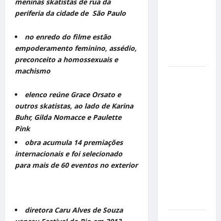
de cães e
meninas skatistas de rua da
gatos: guia
periferia da cidade de São Paulo
completo
para dar
no enredo do filme estão
um lar a
empoderamento feminino, assédio,
um pet
preconceito a homossexuais e
machismo
Ministério
Público
elenco reúne Grace Orsato e
pede R$
outros skatistas, ao lado de Karina
120
Buhr, Gilda Nomacce e Paulette
milhões de
Pìnk
Virgínia
obra acumula 14 premiações
Fonseca e
internacionais e foi selecionado
Blaze por
para mais de 60 eventos no exterior
suposta
divulgação
abusiva de
apostas
diretora Caru Alves de Souza
Inclusão