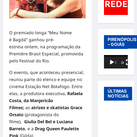
O premiado longa “Meu Nome
PIRENÓPOLIS
é Bagdá” ganhou pré-
– GOIÁS
estreia ontem, na programação da
Première Brasil Especial, promovida
Tocador
pelo Festival do Rio.
00:00
06:40
de
vídeo
O evento, que aconteceu presencial,
reuniu parte do elenco e equipe no
cinema Estação Net Botafogo. Entre
ÚLTIMAS
elas, a produtora executiva,
Rafaela
NOTÍCIAS
Costa, da Manjericão
Filmes;
as
atrizes e skatistas Grace
Entre o
Orsato
(protagonista do
futebol e a
filme),
Giulia Del Bel e Luciana
paternidade:
Barreto
, e a
Drag Queen
Paulette
Éder
Pink
(Gilda).