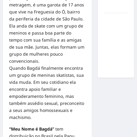
por
metragem, é uma garota de 17 anos
resultados
que vive na Freguesia do Ó, bairro
da periferia da cidade de São Paulo.
Gracyanne
Ela anda de skate com um grupo de
Barbosa
meninos e passa boa parte do
muda
tempo com sua família e as amigas
rumo
de sua mãe. Juntas, elas formam um
estético e
grupo de mulheres pouco
aposta em
convencionais.
visual mais
Quando Bagdá finalmente encontra
natural
um grupo de meninas skatistas, sua
vida muda. Em seu cotidiano ela
encontra apoio familiar e
empoderamento feminino, mas
também assédio sexual, preconceito
a seus amigos homossexuais e
machismo.
“Meu Nome é Bagdá”
tem
distribuição no Brasil pela Pagu