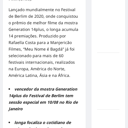
Militão
emociona
Lançado mundialmente no Festival
ao
de Berlim de 2020, onde conquistou
compartilhar
o prêmio de melhor filme da mostra
momentos
Generation 14plus, o longa acumula
especiais
14 premiações. Produzido por
com a filha
Rafaella Costa para a Manjericão
Cecília
Filmes, “Meu Nome é Bagdá” já foi
selecionado para mais de 60
Hilber Dias
festivais internacionais, realizados
inaugura a
na Europa, América do Norte,
Bravus
América Latina, Ásia e na África.
Barbearia e
transforma
vencedor da mostra Generation
sonho em
14plus do Festival de Berlim tem
realidade
sessão especial em 10/08 no Rio de
em Goiânia
Janeiro
Adoção
responsável
longa focaliza o cotidiano de