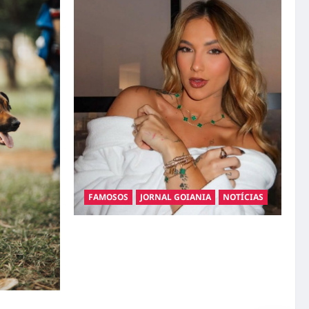
FAMOSOS
JORNAL GOIANIA
NOTÍCIAS
Ministério Público pede R$ 120 milhões de
Virgínia Fonseca e Blaze por suposta
divulgação abusiva de apostas
gatos: guia