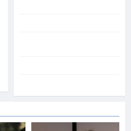
experiência de saúde em mensagem sobre
prevenção e cuidados
Resenha do Brunão chega à sua segunda edição e
promete movimentar a noite goianiense
Poeta Marcelo Girard conquista o 1º lugar no
Concurso de Poesia Falada durante o 7º Encontro
Nacional de Escritores
Dorival Júnior volta ao radar do São Paulo em
meio à crise e pressão por resultados
Gracyanne Barbosa muda rumo estético e aposta
em visual mais natural