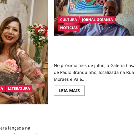
CULTURA
JORNAL GOIANIA
NOTÍCIAS
A Redescoberta da Tapeçaria de Cassis
Exposição em Julho na Galeria Casa de
Paulo Branquinho
No próximo mês de julho, a Galeria Cas
de Paulo Branquinho, localizada na Ru
Moraes e Vale,...
IA
LITERATURA
Read
LEIA MAIS
more
about
A
Redescoberta
da
isthel Byancco,
Tapeçaria
s”, é de autoajuda
de
Cassis:
 será lançada na
Exposição
em