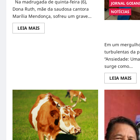
Na madrugada de quinta-feira (6),
JORNAL GOIAN
Dona Ruth, mãe da saudosa cantora
NOTÍCIAS
Marília Mendonça, sofreu um grave...
Read
LEIA MAIS
A Herança da An
more
Uma Jornada de 
about
Dona
Em um mergulho
Ruth,
Mãe
turbulentas da 
de
Marília
“Ansiedade: Uma
Mendonça,
surge como...
Sofre
Acidente
de
Rea
LEIA MAIS
Carro
mor
em
abo
São
A
Paulo
Her
da
Ans
Pan
–
Um
Jor
de
Sup
e
Ref