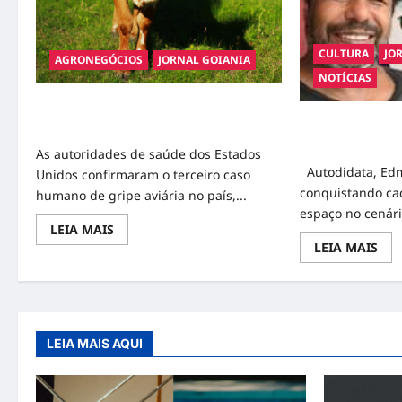
CULTURA
JO
AGRONEGÓCIOS
JORNAL GOIANIA
NOTÍCIAS
Terceiro Caso de Gripe Aviária em
Edmilson Melo 
Humanos é Confirmado nos EUA
Internacional co
As autoridades de saúde dos Estados
Autodidata, Ed
Unidos confirmaram o terceiro caso
conquistando ca
humano de gripe aviária no país,...
espaço no cenário
Read
LEIA MAIS
more
Rea
LEIA MAIS
about
mor
Terceiro
abo
Caso
Edm
de
Mel
Gripe
gan
Aviária
not
em
Int
Humanos
LEIA MAIS AQUI
co
é
sua
Confirmado
cri
nos
artí
EUA