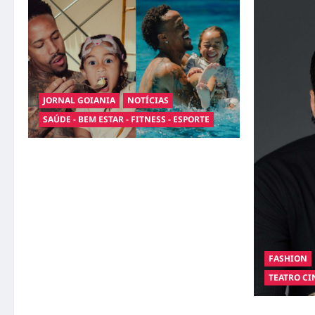
JORNAL GOIANIA
NOTÍCIAS
SAÚDE - BEM ESTAR - FITNESS - ESPORTE
Entre o futebol e a paternidade: Éder Militão
emociona ao compartilhar momentos
especiais com a filha Cecília
FASHION
TEATRO CI
Hilber Dias 