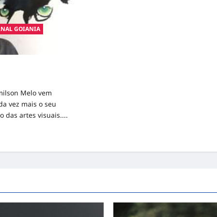
RNAL GOIANIA
ganha notoriedade
m sua criação artística
milson Melo vem
da vez mais o seu
 das artes visuais....
d
e
ut
ilson
o
ha
oriedade
ernacional
m
ação
stica