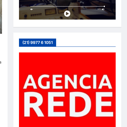
:
(21) 9977 6 1051
a
a