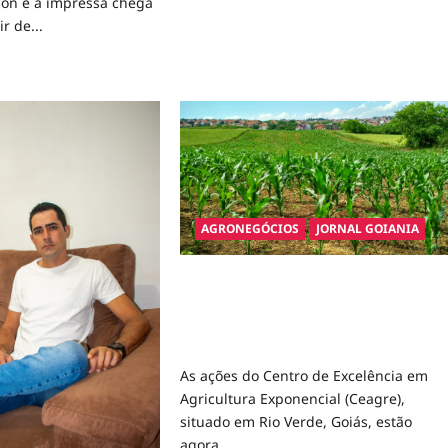
on e a impressa chega
Julho
na
r de...
Galeria
Casa
d
de
e
Paulo
ut
Branquinho
o
o
thel
ncco,
pidando
s”,
AGRONEGÓCIOS
JORNAL GOIANIA
oajuda
Centro de Excelência em Agricultura
Exponencial Expande Atuação ao Rio
Grande do Sul para Auxiliar em
Desastres Naturais
As ações do Centro de Excelência em
Agricultura Exponencial (Ceagre),
situado em Rio Verde, Goiás, estão
agora...