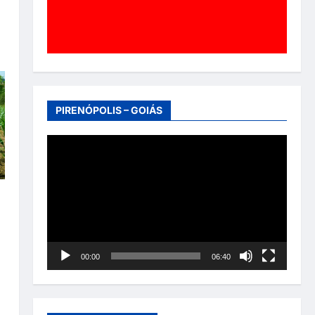
PIRENÓPOLIS – GOIÁS
Tocador
de
vídeo
00:00
06:40