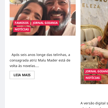
FAMOSOS
JORNAL GOIANIA
NOTÍCIAS
Malu Mader Retorna às Novelas e Grava
Primeira Cena com Marcos Palmeira
Após seis anos longe das telinhas, a
consagrada atriz Malu Mader está de
volta às novelas....
JORNAL GOIAN
Read
LEIA MAIS
NOTÍCIAS
more
about
Malu
Mader
Novo livro de Kr
Retorna
às
“Lapidando Vida
Novelas
e
A versão digital
Grava